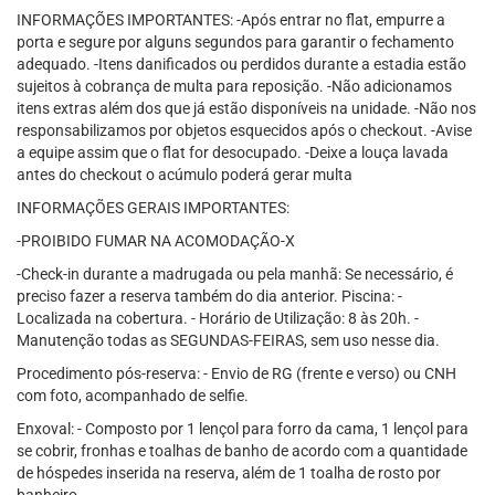
INFORMAÇÕES IMPORTANTES: -Após entrar no flat, empurre a
porta e segure por alguns segundos para garantir o fechamento
adequado. -Itens danificados ou perdidos durante a estadia estão
sujeitos à cobrança de multa para reposição. -Não adicionamos
itens extras além dos que já estão disponíveis na unidade. -Não nos
responsabilizamos por objetos esquecidos após o checkout. -Avise
a equipe assim que o flat for desocupado. -Deixe a louça lavada
antes do checkout o acúmulo poderá gerar multa
INFORMAÇÕES GERAIS IMPORTANTES:
-PROIBIDO FUMAR NA ACOMODAÇÃO-X
-Check-in durante a madrugada ou pela manhã: Se necessário, é
preciso fazer a reserva também do dia anterior. Piscina: -
Localizada na cobertura. - Horário de Utilização: 8 às 20h. -
Manutenção todas as SEGUNDAS-FEIRAS, sem uso nesse dia.
Procedimento pós-reserva: - Envio de RG (frente e verso) ou CNH
com foto, acompanhado de selfie.
Enxoval: - Composto por 1 lençol para forro da cama, 1 lençol para
se cobrir, fronhas e toalhas de banho de acordo com a quantidade
de hóspedes inserida na reserva, além de 1 toalha de rosto por