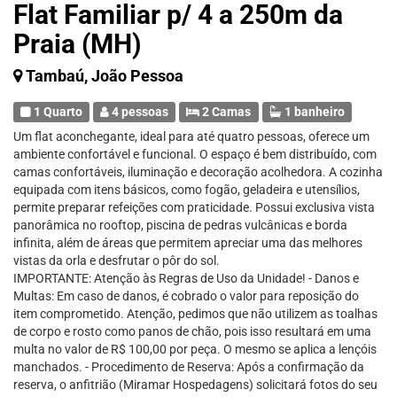
Flat Familiar p/ 4 a 250m da
Praia (MH)
Tambaú, João Pessoa
1 Quarto
4 pessoas
2 Camas
1 banheiro
Um flat aconchegante, ideal para até quatro pessoas, oferece um
ambiente confortável e funcional. O espaço é bem distribuído, com
camas confortáveis, iluminação e decoração acolhedora. A cozinha
equipada com itens básicos, como fogão, geladeira e utensílios,
permite preparar refeições com praticidade. Possui exclusiva vista
panorâmica no rooftop, piscina de pedras vulcânicas e borda
infinita, além de áreas que permitem apreciar uma das melhores
vistas da orla e desfrutar o pôr do sol.
IMPORTANTE: Atenção às Regras de Uso da Unidade! - Danos e
Multas: Em caso de danos, é cobrado o valor para reposição do
item comprometido. Atenção, pedimos que não utilizem as toalhas
de corpo e rosto como panos de chão, pois isso resultará em uma
multa no valor de R$ 100,00 por peça. O mesmo se aplica a lençóis
manchados. - Procedimento de Reserva: Após a confirmação da
reserva, o anfitrião (Miramar Hospedagens) solicitará fotos do seu