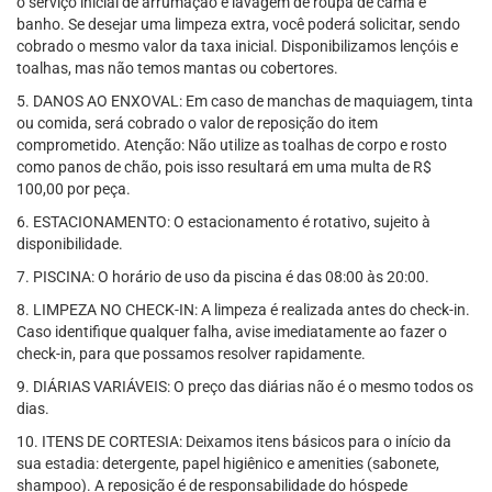
o serviço inicial de arrumação e lavagem de roupa de cama e
banho. Se desejar uma limpeza extra, você poderá solicitar, sendo
cobrado o mesmo valor da taxa inicial. Disponibilizamos lençóis e
toalhas, mas não temos mantas ou cobertores.
5. DANOS AO ENXOVAL: Em caso de manchas de maquiagem, tinta
ou comida, será cobrado o valor de reposição do item
comprometido. Atenção: Não utilize as toalhas de corpo e rosto
como panos de chão, pois isso resultará em uma multa de R$
100,00 por peça.
6. ESTACIONAMENTO: O estacionamento é rotativo, sujeito à
disponibilidade.
7. PISCINA: O horário de uso da piscina é das 08:00 às 20:00.
8. LIMPEZA NO CHECK-IN: A limpeza é realizada antes do check-in.
Caso identifique qualquer falha, avise imediatamente ao fazer o
check-in, para que possamos resolver rapidamente.
9. DIÁRIAS VARIÁVEIS: O preço das diárias não é o mesmo todos os
dias.
10. ITENS DE CORTESIA: Deixamos itens básicos para o início da
sua estadia: detergente, papel higiênico e amenities (sabonete,
shampoo). A reposição é de responsabilidade do hóspede