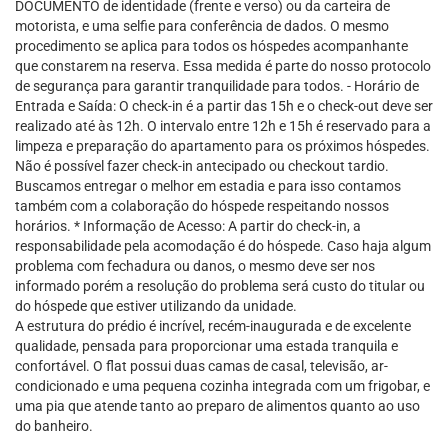
DOCUMENTO de identidade (frente e verso) ou da carteira de
motorista, e uma selfie para conferência de dados. O mesmo
procedimento se aplica para todos os hóspedes acompanhante
que constarem na reserva. Essa medida é parte do nosso protocolo
de segurança para garantir tranquilidade para todos. - Horário de
Entrada e Saída: O check-in é a partir das 15h e o check-out deve ser
realizado até às 12h. O intervalo entre 12h e 15h é reservado para a
limpeza e preparação do apartamento para os próximos hóspedes.
Não é possível fazer check-in antecipado ou checkout tardio.
Buscamos entregar o melhor em estadia e para isso contamos
também com a colaboração do hóspede respeitando nossos
horários. * Informação de Acesso: A partir do check-in, a
responsabilidade pela acomodação é do hóspede. Caso haja algum
problema com fechadura ou danos, o mesmo deve ser nos
informado porém a resolução do problema será custo do titular ou
do hóspede que estiver utilizando da unidade.
A estrutura do prédio é incrível, recém-inaugurada e de excelente
qualidade, pensada para proporcionar uma estada tranquila e
confortável. O flat possui duas camas de casal, televisão, ar-
condicionado e uma pequena cozinha integrada com um frigobar, e
uma pia que atende tanto ao preparo de alimentos quanto ao uso
do banheiro.