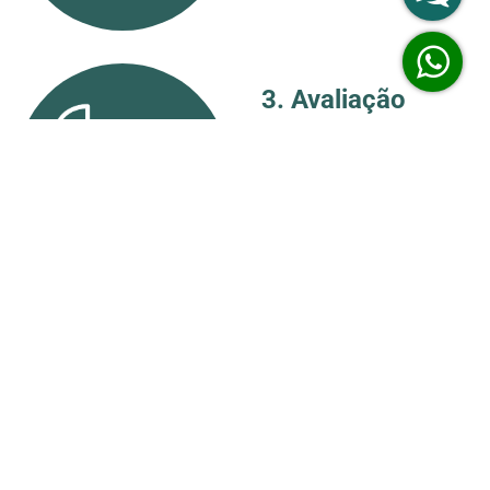
3. Avaliação
Nosso time vai avaliar o seu
imovel
4. Contato
Vamos entrar em contato com
voce