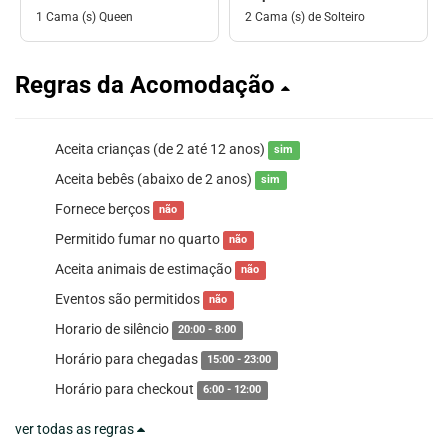
1 Cama (s) Queen
2 Cama (s) de Solteiro
Regras da Acomodação
Aceita crianças (de 2 até 12 anos)
sim
Aceita bebês (abaixo de 2 anos)
sim
Fornece berços
não
Permitido fumar no quarto
não
Aceita animais de estimação
não
Eventos são permitidos
não
Horario de silêncio
20:00 - 8:00
Horário para chegadas
15:00 - 23:00
Horário para checkout
6:00 - 12:00
ver todas as regras