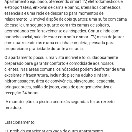
Apartamento equipado, oferecendo smart TV, eletrodomésticos e
eletroportáteis, enxoval de cama e banho, utensílios domésticos
essenciais e uma rede de descanso para momentos de
relaxamento. O imóvel dispõe de dois quartos: uma suíte com cama
de casal e um segundo quarto com três camas de solteiro,
acomodando confortavelmente os hóspedes. Conta ainda com
banheiro social, sala de estar com sofá e smart TV, mesa de jantar
com quatro cadeiras e uma cozinha completa, pensada para
proporcionar praticidade durante a estadia.
O apartamento possui uma vista incrível e foi cuidadosamente
preparado para garantir conforto e comodidade aos nossos
clientes. Nas áreas comuns, os hóspedes podem desfrutar de uma
excelente infraestrutura, incluindo piscina adulto e infantil,
hidromassagem, área de convivência, playground, academia,
brinquedoteca, salão de jogos, vaga de garagem privativa e
recepção 24 horas.
-A manutenção da piscina ocorre às segundas-feiras (exceto
feriados).
Estacionamento:
• É proibido estacionar em vaga de outro apartamento.