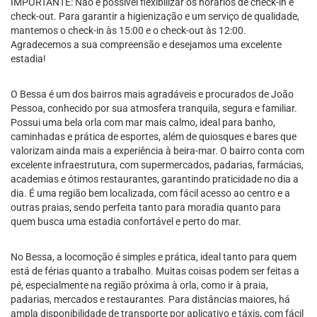
IMPORTANTE: Não é possível flexibilizar os horários de check-in e
check-out. Para garantir a higienização e um serviço de qualidade,
mantemos o check-in às 15:00 e o check-out às 12:00.
Agradecemos a sua compreensão e desejamos uma excelente
estadia!
O Bessa é um dos bairros mais agradáveis e procurados de João
Pessoa, conhecido por sua atmosfera tranquila, segura e familiar.
Possui uma bela orla com mar mais calmo, ideal para banho,
caminhadas e prática de esportes, além de quiosques e bares que
valorizam ainda mais a experiência à beira-mar. O bairro conta com
excelente infraestrutura, com supermercados, padarias, farmácias,
academias e ótimos restaurantes, garantindo praticidade no dia a
dia. É uma região bem localizada, com fácil acesso ao centro e a
outras praias, sendo perfeita tanto para moradia quanto para
quem busca uma estadia confortável e perto do mar.
No Bessa, a locomoção é simples e prática, ideal tanto para quem
está de férias quanto a trabalho. Muitas coisas podem ser feitas a
pé, especialmente na região próxima à orla, como ir à praia,
padarias, mercados e restaurantes. Para distâncias maiores, há
ampla disponibilidade de transporte por aplicativo e táxis, com fácil