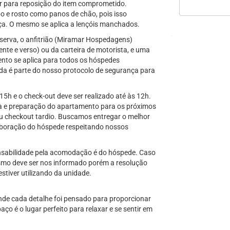
or para reposição do item comprometido.
o e rosto como panos de chão, pois isso
ça. O mesmo se aplica a lençóis manchados.
serva, o anfitrião (Miramar Hospedagens)
nte e verso) ou da carteira de motorista, e uma
nto se aplica para todos os hóspedes
a é parte do nosso protocolo de segurança para
 15h e o check-out deve ser realizado até às 12h.
eza e preparação do apartamento para os próximos
ou checkout tardio. Buscamos entregar o melhor
aboração do hóspede respeitando nossos
ponsabilidade pela acomodação é do hóspede. Caso
mo deve ser nos informado porém a resolução
stiver utilizando da unidade.
nde cada detalhe foi pensado para proporcionar
ço é o lugar perfeito para relaxar e se sentir em