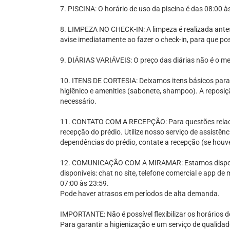
7. PISCINA: O horário de uso da piscina é das 08:00 à
8. LIMPEZA NO CHECK-IN: A limpeza é realizada antes 
avise imediatamente ao fazer o check-in, para que po
9. DIÁRIAS VARIÁVEIS: O preço das diárias não é o m
10. ITENS DE CORTESIA: Deixamos itens básicos para o
higiênico e amenities (sabonete, shampoo). A reposi
necessário.
11. CONTATO COM A RECEPÇÃO: Para questões relaci
recepção do prédio. Utilize nosso serviço de assistênc
dependências do prédio, contate a recepção (se houve
12. COMUNICAÇÃO COM A MIRAMAR: Estamos disponív
disponíveis: chat no site, telefone comercial e app 
07:00 às 23:59.
Pode haver atrasos em períodos de alta demanda.
IMPORTANTE: Não é possível flexibilizar os horários d
Para garantir a higienização e um serviço de qualida