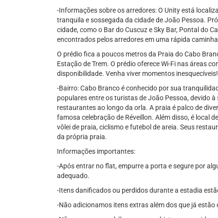
-Informações sobre os arredores: O Unity está local
tranquila e sossegada da cidade de João Pessoa. Pr
cidade, como o Bar do Cuscuz e Sky Bar, Pontal do C
encontrados pelos arredores em uma rápida caminhad
O prédio fica a poucos metros da Praia do Cabo Bran
Estação de Trem. O prédio oferece Wi-Fi nas áreas co
disponibilidade. Venha viver momentos inesquecíveis!
-Bairro: Cabo Branco é conhecido por sua tranquilida
populares entre os turistas de João Pessoa, devido à
restaurantes ao longo da orla. A praia é palco de dive
famosa celebração de Réveillon. Além disso, é local
vôlei de praia, ciclismo e futebol de areia. Seus rest
da própria praia.
Informações importantes:
-Após entrar no flat, empurre a porta e segure por a
adequado.
-Itens danificados ou perdidos durante a estadia estã
-Não adicionamos itens extras além dos que já estão 