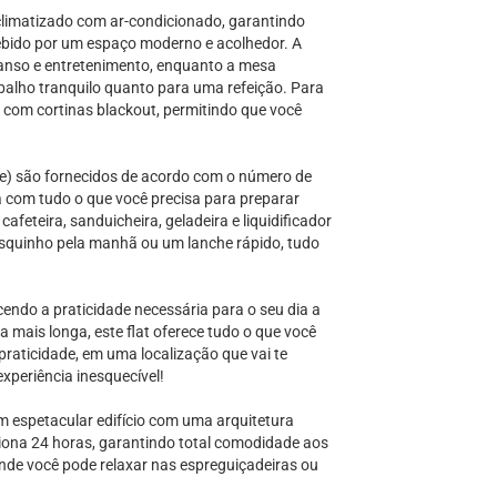
climatizado com ar-condicionado, garantindo
ebido por um espaço moderno e acolhedor. A
anso e entretenimento, enquanto a mesa
abalho tranquilo quanto para uma refeição. Para
a com cortinas blackout, permitindo que você
de) são fornecidos de acordo com o número de
 com tudo o que você precisa para preparar
afeteira, sanduicheira, geladeira e liquidificador
resquinho pela manhã ou um lanche rápido, tudo
ecendo a praticidade necessária para o seu dia a
 mais longa, este flat oferece tudo o que você
praticidade, em uma localização que vai te
periência inesquecível!
um espetacular edifício com uma arquitetura
ciona 24 horas, garantindo total comodidade aos
onde você pode relaxar nas espreguiçadeiras ou