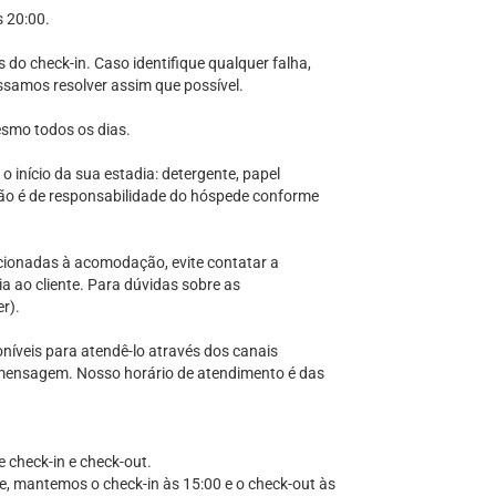
s 20:00.
do check-in. Caso identifique qualquer falha,
ssamos resolver assim que possível.
esmo todos os dias.
 início da sua estadia: detergente, papel
ção é de responsabilidade do hóspede conforme
onadas à acomodação, evite contatar a
ia ao cliente. Para dúvidas sobre as
r).
eis para atendê-lo através dos canais
de mensagem. Nosso horário de atendimento é das
e check-in e check-out.
de, mantemos o check-in às 15:00 e o check-out às