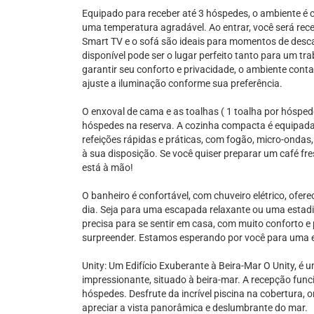
Equipado para receber até 3 hóspedes, o ambiente é 
uma temperatura agradável. Ao entrar, você será rec
Smart TV e o sofá são ideais para momentos de desc
disponível pode ser o lugar perfeito tanto para um tr
garantir seu conforto e privacidade, o ambiente cont
ajuste a iluminação conforme sua preferência.
O enxoval de cama e as toalhas ( 1 toalha por hóspe
hóspedes na reserva. A cozinha compacta é equipada
refeições rápidas e práticas, com fogão, micro-ondas, c
à sua disposição. Se você quiser preparar um café f
está à mão!
O banheiro é confortável, com chuveiro elétrico, ofer
dia. Seja para uma escapada relaxante ou uma estadia
precisa para se sentir em casa, com muito conforto e 
surpreender. Estamos esperando por você para uma ex
Unity: Um Edifício Exuberante à Beira-Mar O Unity, é 
impressionante, situado à beira-mar. A recepção fun
hóspedes. Desfrute da incrível piscina na cobertura, 
apreciar a vista panorâmica e deslumbrante do mar.