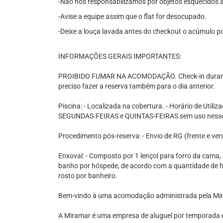
-Não nos responsabilizamos por objetos esquecidos 
-Avise a equipe assim que o flat for desocupado.
-Deixe a louça lavada antes do checkout o acúmulo p
INFORMAÇÕES GERAIS IMPORTANTES:
PROIBIDO FUMAR NA ACOMODAÇÃO. Check-in durante 
preciso fazer a reserva também para o dia anterior.
Piscina: - Localizada na cobertura. - Horário de Util
SEGUNDAS-FEIRAS e QUINTAS-FEIRAS sem uso nesse
Procedimento pós-reserva: - Envio de RG (frente e ve
Enxoval: - Composto por 1 lençol para forro da cama, 1
banho por hóspede, de acordo com a quantidade de hó
rosto por banheiro.
Bem-vindo à uma acomodação administrada pela Mi
A Miramar é uma empresa de aluguel por temporada e