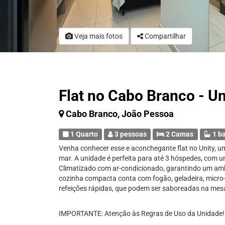
Veja mais fotos
Compartilhar
Flat no Cabo Branco - U
Cabo Branco, João Pessoa
1 Quarto
3 pessoas
2 Camas
1 b
Venha conhecer esse e aconchegante flat no Unity, u
mar. A unidade é perfeita para até 3 hóspedes, com u
Climatizado com ar-condicionado, garantindo um amb
cozinha compacta conta com fogão, geladeira, micro-on
refeições rápidas, que podem ser saboreadas na mes
IMPORTANTE: Atenção às Regras de Uso da Unidade!