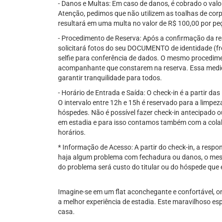
- Danos e Multas: Em caso de danos, é cobrado o val
Atenção, pedimos que não utilizem as toalhas de corp
resultará em uma multa no valor de R$ 100,00 por pe
- Procedimento de Reserva: Após a confirmação da re
solicitará fotos do seu DOCUMENTO de identidade (fre
selfie para conferência de dados. O mesmo procedime
acompanhante que constarem na reserva. Essa medid
garantir tranquilidade para todos.
- Horário de Entrada e Saída: O check-in é a partir das
O intervalo entre 12h e 15h é reservado para a limp
hóspedes. Não é possível fazer check-in antecipado 
em estadia e para isso contamos também com a col
horários.
* Informação de Acesso: A partir do check-in, a res
haja algum problema com fechadura ou danos, o mes
do problema será custo do titular ou do hóspede que e
Imagine-se em um flat aconchegante e confortável, o
a melhor experiência de estadia. Este maravilhoso espa
casa.