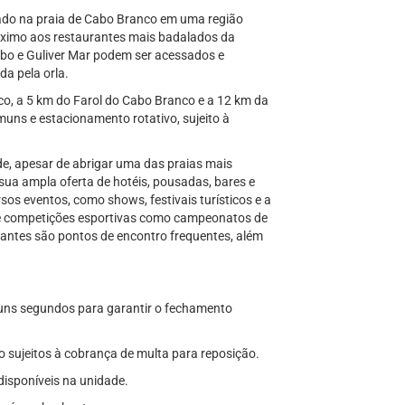
izado na praia de Cabo Branco em uma região
óximo aos restaurantes mais badalados da
abo e Guliver Mar podem ser acessados e
a pela orla.
co, a 5 km do Farol do Cabo Branco e a 12 km da
muns e estacionamento rotativo, sujeito à
de, apesar de abrigar uma das praias mais
 sua ampla oferta de hotéis, pousadas, bares e
rsos eventos, como shows, festivais turísticos e a
 de competições esportivas como campeonatos de
aurantes são pontos de encontro frequentes, além
lguns segundos para garantir o fechamento
o sujeitos à cobrança de multa para reposição.
disponíveis na unidade.