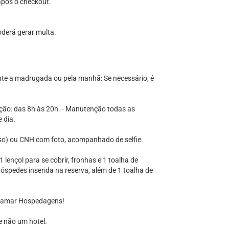
após o checkout.
oderá gerar multa.
a madrugada ou pela manhã: Se necessário, é
ização: das 8h às 20h. - Manutenção todas as
 dia.
rso) ou CNH com foto, acompanhado de selfie.
 lençol para se cobrir, fronhas e 1 toalha de
spedes inserida na reserva, além de 1 toalha de
ramar Hospedagens!
 não um hotel.