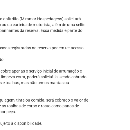
 anfitrião (Miramar Hospedagens) solicitará
 ou da carteira de motorista, além de uma selfie
panhantes da reserva. Essa medida é parte do
ssoas registradas na reserva podem ter acesso.
do.
 cobre apenas o serviço inicial de arrumação e
impeza extra, poderá solicitá-la, sendo cobrado
óis e toalhas, mas não temos mantas ou
agem, tinta ou comida, será cobrado o valor de
e as toalhas de corpo e rosto como panos de
por peça.
eito à disponibilidade.