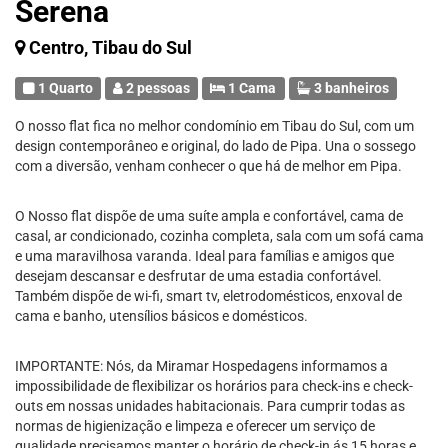
Serena
Centro, Tibau do Sul
1 Quarto
2 pessoas
1 Cama
3 banheiros
O nosso flat fica no melhor condomínio em Tibau do Sul, com um
design contemporâneo e original, do lado de Pipa. Una o sossego
com a diversão, venham conhecer o que há de melhor em Pipa.
O Nosso flat dispõe de uma suíte ampla e confortável, cama de
casal, ar condicionado, cozinha completa, sala com um sofá cama
e uma maravilhosa varanda. Ideal para famílias e amigos que
desejam descansar e desfrutar de uma estadia confortável.
Também dispõe de wi-fi, smart tv, eletrodomésticos, enxoval de
cama e banho, utensílios básicos e domésticos.
IMPORTANTE: Nós, da Miramar Hospedagens informamos a
impossibilidade de flexibilizar os horários para check-ins e check-
outs em nossas unidades habitacionais. Para cumprir todas as
normas de higienização e limpeza e oferecer um serviço de
qualidade precisamos manter o horário de check-in ás 15 horas e