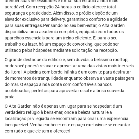
atender suas necessidades e tornar sua estadia ainda mais
agradável. Com recepção 24 horas, o edifício oferece total
segurança e praticidade. Além disso, o prédio dispõe de um
elevador exclusivo para delivery, garantindo conforto e agilidade
para suas entregas.Pensando no seu bem-estar, o Alta Garden
disponibiliza uma academia completa, equipada com todos os
aparelhos essenciais para um treino eficiente. E, para o seu
trabalho ou lazer, há um espaço de coworking, que pode ser
utilizado pelos hóspedes mediante solicitação na recepção.
O grande destaque do edifício é, sem dúvida, o belíssimo rooftop,
onde você poderá relaxar e aproveitar uma das vistas mais incríveis
do litoral. A piscina com borda infinita é um convite para desfrutar
de momentos de tranquilidade enquanto observa a vasta paisagem
do mar. O espaço ainda conta com confortáveis bancos
acolchoados, perfeitos para aproveitar o sol e a brisa suave da
praia.
O Alta Garden não é apenas um lugar para se hospedar; é um
verdadeiro refúgio à beira-mar, onde a beleza natural e a
localização privilegiada se encontram para criar uma experiência
inesquecível. Venha conhecer este espaço exclusivo e se encantar
com tudo o que ele tem a oferecer!