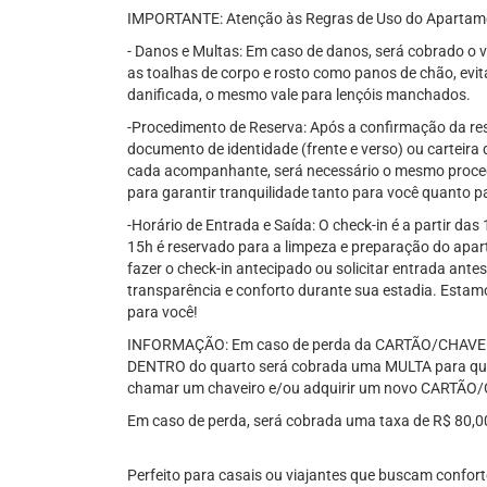
IMPORTANTE: Atenção às Regras de Uso do Apartam
- Danos e Multas: Em caso de danos, será cobrado o va
as toalhas de corpo e rosto como panos de chão, evi
danificada, o mesmo vale para lençóis manchados.
-Procedimento de Reserva: Após a confirmação da rese
documento de identidade (frente e verso) ou carteira
cada acompanhante, será necessário o mesmo proced
para garantir tranquilidade tanto para você quanto p
-Horário de Entrada e Saída: O check-in é a partir das
15h é reservado para a limpeza e preparação do apa
fazer o check-in antecipado ou solicitar entrada ante
transparência e conforto durante sua estadia. Estam
para você!
INFORMAÇÃO: Em caso de perda da CARTÃO/CHAVE DE
DENTRO do quarto será cobrada uma MULTA para que 
chamar um chaveiro e/ou adquirir um novo CARTÃO
Em caso de perda, será cobrada uma taxa de R$ 80,00
Perfeito para casais ou viajantes que buscam confort