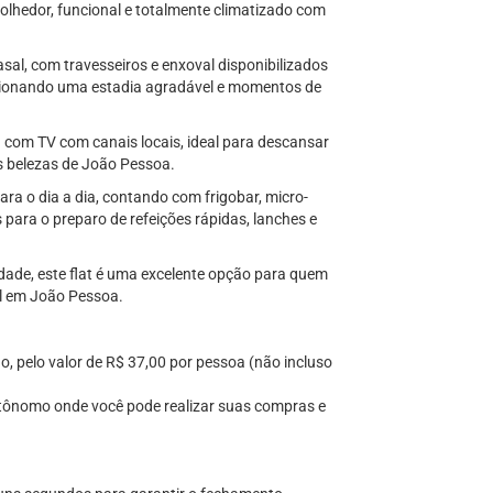
lhedor, funcional e totalmente climatizado com
l, com travesseiros e enxoval disponibilizados
cionando uma estadia agradável e momentos de
com TV com canais locais, ideal para descansar
s belezas de João Pessoa.
ra o dia a dia, contando com frigobar, micro-
s para o preparo de refeições rápidas, lanches e
dade, este flat é uma excelente opção para quem
el em João Pessoa.
, pelo valor de R$ 37,00 por pessoa (não incluso
tônomo onde você pode realizar suas compras e