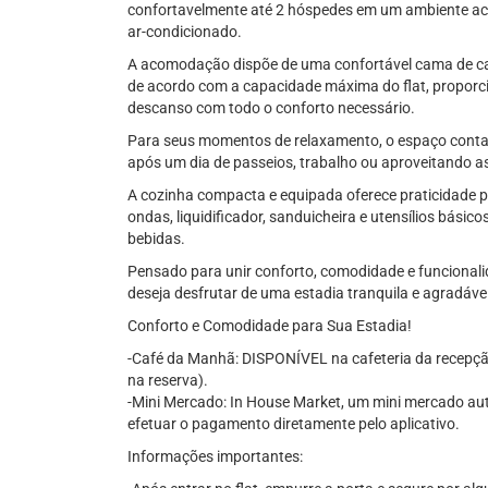
confortavelmente até 2 hóspedes em um ambiente aco
ar-condicionado.
A acomodação dispõe de uma confortável cama de casa
de acordo com a capacidade máxima do flat, propor
descanso com todo o conforto necessário.
Para seus momentos de relaxamento, o espaço conta 
após um dia de passeios, trabalho ou aproveitando a
A cozinha compacta e equipada oferece praticidade pa
ondas, liquidificador, sanduicheira e utensílios básico
bebidas.
Pensado para unir conforto, comodidade e funcionali
deseja desfrutar de uma estadia tranquila e agradáv
Conforto e Comodidade para Sua Estadia!
-Café da Manhã: DISPONÍVEL na cafeteria da recepção
na reserva).
-Mini Mercado: In House Market, um mini mercado au
efetuar o pagamento diretamente pelo aplicativo.
Informações importantes: