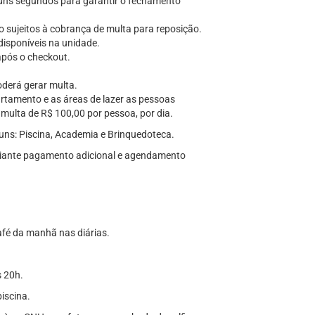
lguns segundos para garantir o fechamento
o sujeitos à cobrança de multa para reposição.
disponíveis na unidade.
após o checkout.
oderá gerar multa.
artamento e as áreas de lazer as pessoas
multa de R$ 100,00 por pessoa, por dia.
uns: Piscina, Academia e Brinquedoteca.
diante pagamento adicional e agendamento
afé da manhã nas diárias.
s 20h.
iscina.