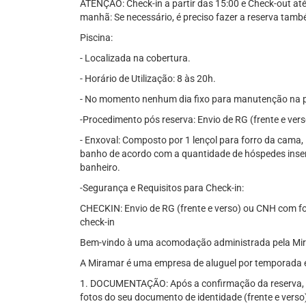
ATENÇÃO: Check-in a partir das 15:00 e Check-out at
manhã: Se necessário, é preciso fazer a reserva també
Piscina:
- Localizada na cobertura.
- Horário de Utilização: 8 às 20h.
- No momento nenhum dia fixo para manutenção na p
-Procedimento pós reserva: Envio de RG (frente e ve
- Enxoval: Composto por 1 lençol para forro da cama, 1
banho de acordo com a quantidade de hóspedes inseri
banheiro.
-Segurança e Requisitos para Check-in:
CHECKIN: Envio de RG (frente e verso) ou CNH com fo
check-in
Bem-vindo à uma acomodação administrada pela Mi
A Miramar é uma empresa de aluguel por temporada e 
1. DOCUMENTAÇÃO: Após a confirmação da reserva, o
fotos do seu documento de identidade (frente e verso)