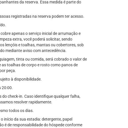
panhantes da reserva. Essa medida é parte do
ssoas registradas na reserva podem ter acesso.
ído.
 cobre apenas o serviço inicial de arrumação e
peza extra, você poderá solicitar, sendo
os lençóis e toalhas, mantas ou cobertores, sob
zado mediante aviso com antecedência.
agem, tinta ou comida, será cobrado o valor de
e as toalhas de corpo e rosto como panos de
por peça.
eito à disponibilidade.
s 20:00.
do check-in. Caso identifique qualquer falha,
ossamos resolver rapidamente.
esmo todos os dias.
 início da sua estadia: detergente, papel
ção é de responsabilidade do hóspede conforme