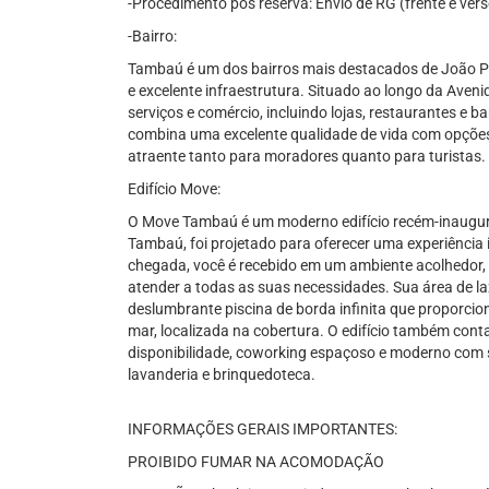
-Procedimento pós reserva: Envio de RG (frente e ve
-Bairro:
Tambaú é um dos bairros mais destacados de João Pe
e excelente infraestrutura. Situado ao longo da Aven
serviços e comércio, incluindo lojas, restaurantes e 
combina uma excelente qualidade de vida com opções 
atraente tanto para moradores quanto para turistas.
Edifício Move:
O Move Tambaú é um moderno edifício recém-inaugur
Tambaú, foi projetado para oferecer uma experiência 
chegada, você é recebido em um ambiente acolhedor,
atender a todas as suas necessidades. Sua área de l
deslumbrante piscina de borda infinita que proporcio
mar, localizada na cobertura. O edifício também cont
disponibilidade, coworking espaçoso e moderno com 
lavanderia e brinquedoteca.
INFORMAÇÕES GERAIS IMPORTANTES:
PROIBIDO FUMAR NA ACOMODAÇÃO