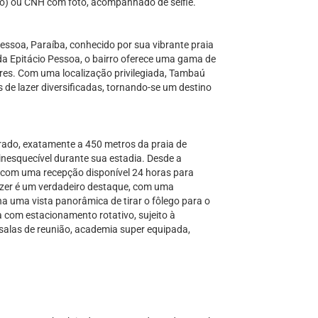
rso) ou CNH com foto, acompanhado de selfie.
ssoa, Paraíba, conhecido por sua vibrante praia
ida Epitácio Pessoa, o bairro oferece uma gama de
bares. Com uma localização privilegiada, Tambaú
de lazer diversificadas, tornando-se um destino
ado, exatamente a 450 metros da praia de
inesquecível durante sua estadia. Desde a
 com uma recepção disponível 24 horas para
azer é um verdadeiro destaque, com uma
na uma vista panorâmica de tirar o fôlego para o
a com estacionamento rotativo, sujeito à
salas de reunião, academia super equipada,