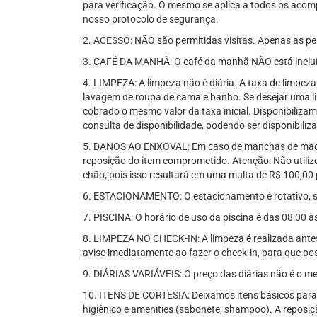
para verificação. O mesmo se aplica a todos os acom
nosso protocolo de segurança.
2. ACESSO: NÃO são permitidas visitas. Apenas as pe
3. CAFÉ DA MANHÃ: O café da manhã NÃO está inclu
4. LIMPEZA: A limpeza não é diária. A taxa de limpeza
lavagem de roupa de cama e banho. Se desejar uma lim
cobrado o mesmo valor da taxa inicial. Disponibilizam
consulta de disponibilidade, podendo ser disponibili
5. DANOS AO ENXOVAL: Em caso de manchas de maqui
reposição do item comprometido. Atenção: Não utiliz
chão, pois isso resultará em uma multa de R$ 100,00 
6. ESTACIONAMENTO: O estacionamento é rotativo, suj
7. PISCINA: O horário de uso da piscina é das 08:00 à
8. LIMPEZA NO CHECK-IN: A limpeza é realizada antes 
avise imediatamente ao fazer o check-in, para que p
9. DIÁRIAS VARIÁVEIS: O preço das diárias não é o m
10. ITENS DE CORTESIA: Deixamos itens básicos para o
higiênico e amenities (sabonete, shampoo). A reposi