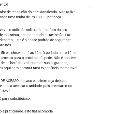
ento!
lor de reposição do item danificado. Não utilize
tando uma multa de R$ 100,00 por peça
rva, o anfitrião solicitará uma foto do seu
 de motorista, acompanhada de um selfie. Para
imento. Este é o nosso padrão de segurança
ara nós.
 15h e o check-out é às 12h. O período entre 12h e
rtamento para o próximo hóspede. Não é possível
s deste horário. Valorizamos sua segurança,
os aqui para garantir uma experiência memorável
 ACESSO ou caso este item seja deixado
possa acessar o unidade, pois precisaremos
/CHAVE.
 para substituição.
o e praticidade, este flat acomoda