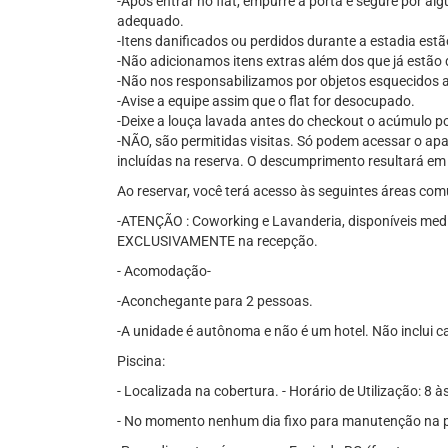
-Após entrar no flat, empurre a porta e segure por a
adequado.
-Itens danificados ou perdidos durante a estadia estã
-Não adicionamos itens extras além dos que já estão 
-Não nos responsabilizamos por objetos esquecidos 
-Avise a equipe assim que o flat for desocupado.
-Deixe a louça lavada antes do checkout o acúmulo p
-NÃO, são permitidas visitas. Só podem acessar o ap
incluídas na reserva. O descumprimento resultará em 
Ao reservar, você terá acesso às seguintes áreas com
-ATENÇÃO : Coworking e Lavanderia, disponíveis me
EXCLUSIVAMENTE na recepção.
- Acomodação-
-Aconchegante para 2 pessoas.
-A unidade é autônoma e não é um hotel. Não inclui c
Piscina:
- Localizada na cobertura. - Horário de Utilização: 8 à
- No momento nenhum dia fixo para manutenção na p