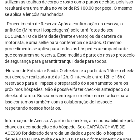
utilizem as toalhas de corpo e rosto como panos de chão, pois isso
resultará em uma multa no valor de R$ 100,00 por peça. O mesmo
se aplica a lençóis manchados.
- Procedimento de Reserva: Após a confirmação da reserva, o
anfitrião (Miramar Hospedagens) solicitará fotos do seu
DOCUMENTO de identidade (frente e verso) ou da carteira de
motorista, e uma selfie para conferência de dados. O mesmo
procedimento se aplica para todos os hóspedes acompanhante
que constarem na reserva. Essa medida é parte do nosso protocolo
de segurança para garantir tranquilidade para todos.
-Horário de Entrada e Saída: O check-in é a partir das 15h e o check-
out deve ser realizado até às 12h. O intervalo entre 12h e 15h é
reservado para a limpeza e preparação do apartamento para os
próximos hóspedes. Não é possível fazer check-in antecipado ou
checkout tardio. Buscamos entregar o melhor em estadia e para
isso contamos também com a colaboração do hóspede
respeitando nossos horários.
Informação de Acesso: A partir do check-in, a responsabilidade pela
chave da acomodação é do hóspede. Se o CARTÃO/CHAVE DE
ACESSO for deixado dentro da unidade ou perdido, o hóspede
deverá pagar uma multa de R$ 50,00 para o fornecimento de uma