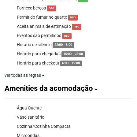
Fornece berços
não
Permitido fumar no quarto
não
Aceita animais de estimação
não
Eventos são permitidos
não
Horario de silêncio
22:00 - 8:00
Horário para chegadas
15:00 - 23:00
Horário para checkout
6:00 - 12:00
ver todas as regras
Amenities da acomodação
Água Quente
Vaso sanitário
Cozinha/Cozinha Compacta
Microondas