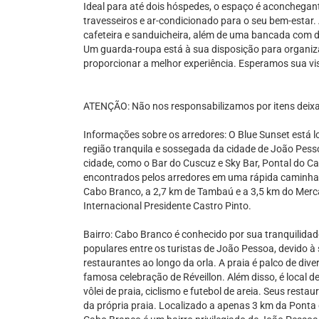
Ideal para até dois hóspedes, o espaço é aconchegan
travesseiros e ar-condicionado para o seu bem-estar
cafeteira e sanduicheira, além de uma bancada com
Um guarda-roupa está à sua disposição para organiz
proporcionar a melhor experiência. Esperamos sua vis
ATENÇÃO: Não nos responsabilizamos por itens deixa
Informações sobre os arredores: O Blue Sunset está 
região tranquila e sossegada da cidade de João Pes
cidade, como o Bar do Cuscuz e Sky Bar, Pontal do C
encontrados pelos arredores em uma rápida caminhada 
Cabo Branco, a 2,7 km de Tambaú e a 3,5 km do Merc
Internacional Presidente Castro Pinto.
Bairro: Cabo Branco é conhecido por sua tranquilidad
populares entre os turistas de João Pessoa, devido à
restaurantes ao longo da orla. A praia é palco de dive
famosa celebração de Réveillon. Além disso, é local
vôlei de praia, ciclismo e futebol de areia. Seus rest
da própria praia. Localizado a apenas 3 km da Ponta 