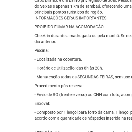
Cabo Branco é um bairro privilegiado de João Pessoa.
do Seixas e apenas 1 km de Tambaú, oferecendo uma lo
principais pontos turísticos da região.
INFORMAÇÕES GERAIS IMPORTANTES:
PROIBIDO FUMAR NA ACOMODAÇÃO.
Check-in durante a madrugada ou pela manhã: Se nece
dia anterior.
Piscina:
- Localizada na cobertura.
- Horário de Utilização: das 8h às 20h.
- Manutenção todas as SEGUNDAS-FEIRAS, sem uso n
Procedimento pós-reserva:
- Envio de RG (frente e verso) ou CNH com foto, acom
Enxoval:
- Composto por 1 lençol para forro da cama, 1 lençol p
acordo com a quantidade de hóspedes inserida na rese