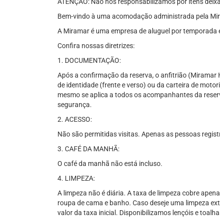
ATENÇÃO: Não nos responsabilizamos por itens deixa
Bem-vindo à uma acomodação administrada pela Mi
A Miramar é uma empresa de aluguel por temporada e
Confira nossas diretrizes:
1. DOCUMENTAÇÃO:
Após a confirmação da reserva, o anfitrião (Miramar
de identidade (frente e verso) ou da carteira de motor
mesmo se aplica a todos os acompanhantes da reserv
segurança.
2. ACESSO:
Não são permitidas visitas. Apenas as pessoas regis
3. CAFÉ DA MANHÃ:
O café da manhã não está incluso.
4. LIMPEZA:
A limpeza não é diária. A taxa de limpeza cobre apena
roupa de cama e banho. Caso deseje uma limpeza extr
valor da taxa inicial. Disponibilizamos lençóis e toa