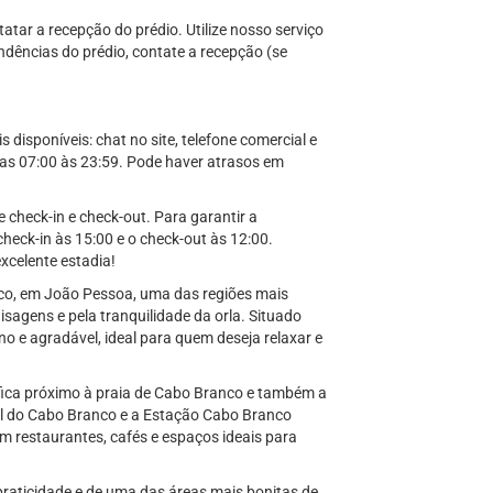
tar a recepção do prédio. Utilize nosso serviço
ndências do prédio, contate a recepção (se
disponíveis: chat no site, telefone comercial e
s 07:00 às 23:59. Pode haver atrasos em
e check-in e check-out. Para garantir a
heck-in às 15:00 e o check-out às 12:00.
celente estadia!
nco, em João Pessoa, uma das regiões mais
sagens e pela tranquilidade da orla. Situado
o e agradável, ideal para quem deseja relaxar e
 fica próximo à praia de Cabo Branco e também a
ol do Cabo Branco e a Estação Cabo Branco
com restaurantes, cafés e espaços ideais para
praticidade e de uma das áreas mais bonitas de