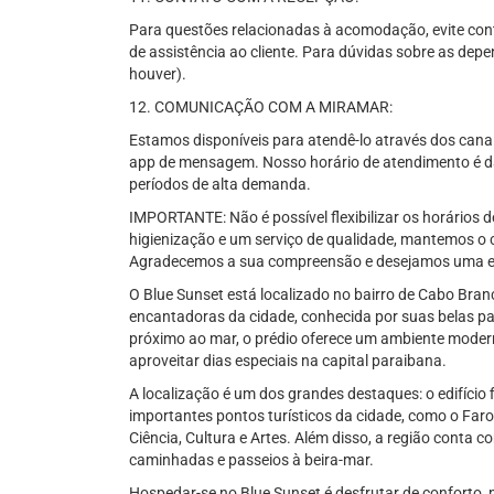
Para questões relacionadas à acomodação, evite conta
de assistência ao cliente. Para dúvidas sobre as depe
houver).
12. COMUNICAÇÃO COM A MIRAMAR:
Estamos disponíveis para atendê-lo através dos canais 
app de mensagem. Nosso horário de atendimento é da
períodos de alta demanda.
IMPORTANTE: Não é possível flexibilizar os horários d
higienização e um serviço de qualidade, mantemos o c
Agradecemos a sua compreensão e desejamos uma ex
O Blue Sunset está localizado no bairro de Cabo Bra
encantadoras da cidade, conhecida por suas belas pai
próximo ao mar, o prédio oferece um ambiente modern
aproveitar dias especiais na capital paraibana.
A localização é um dos grandes destaques: o edifício
importantes pontos turísticos da cidade, como o Far
Ciência, Cultura e Artes. Além disso, a região conta 
caminhadas e passeios à beira-mar.
Hospedar-se no Blue Sunset é desfrutar de conforto, 