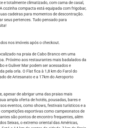
te e totalmente climatizado, com cama de casal,
. A cozinha compacta está equipada com frigobar,
 duas cadeiras para momentos de descontração.
ar seus pertences. Tudo pensado para
ita!
dos nos imóveis após o checkout.
localizado na praia de Cabo Branco em uma
soa. Próximo aos restaurantes mais badalados da
abo e Guliver Mar podem ser acessados e
pela orla. O Flat fica à 1,8 km do Farol do
ado de Artesanato e a 17km do Aeroporto
e, apesar de abrigar uma das praias mais
 sua ampla oferta de hotéis, pousadas, bares e
rsos eventos, como shows, festivais turísticos e a
 de competições esportivas como campeonatos de
aurantes são pontos de encontro frequentes, além
dos Seixas, o extremo oriental das Américas,