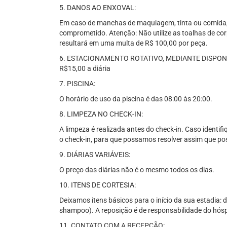
5. DANOS AO ENXOVAL:
Em caso de manchas de maquiagem, tinta ou comida, 
comprometido. Atenção: Não utilize as toalhas de cor
resultará em uma multa de R$ 100,00 por peça.
6. ESTACIONAMENTO ROTATIVO, MEDIANTE DISPONIBIL
R$15,00 a diária
7. PISCINA:
O horário de uso da piscina é das 08:00 às 20:00.
8. LIMPEZA NO CHECK-IN:
A limpeza é realizada antes do check-in. Caso identif
o check-in, para que possamos resolver assim que pos
9. DIÁRIAS VARIÁVEIS:
O preço das diárias não é o mesmo todos os dias.
10. ITENS DE CORTESIA:
Deixamos itens básicos para o início da sua estadia: d
shampoo). A reposição é de responsabilidade do hós
11. CONTATO COM A RECEPÇÃO: