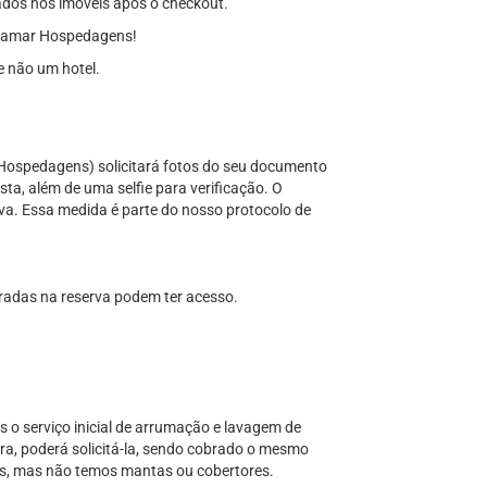
dos nos imóveis após o checkout.
ramar Hospedagens!
 não um hotel.
 Hospedagens) solicitará fotos do seu documento
ista, além de uma selfie para verificação. O
a. Essa medida é parte do nosso protocolo de
tradas na reserva podem ter acesso.
s o serviço inicial de arrumação e lavagem de
a, poderá solicitá-la, sendo cobrado o mesmo
lhas, mas não temos mantas ou cobertores.