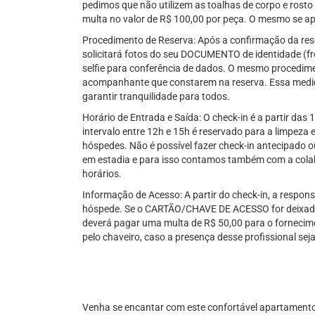
pedimos que não utilizem as toalhas de corpo e rost
multa no valor de R$ 100,00 por peça. O mesmo se ap
Procedimento de Reserva: Após a confirmação da res
solicitará fotos do seu DOCUMENTO de identidade (fre
selfie para conferência de dados. O mesmo procedime
acompanhante que constarem na reserva. Essa medid
garantir tranquilidade para todos.
Horário de Entrada e Saída: O check-in é a partir das 
intervalo entre 12h e 15h é reservado para a limpez
hóspedes. Não é possível fazer check-in antecipado 
em estadia e para isso contamos também com a col
horários.
Informação de Acesso: A partir do check-in, a respo
hóspede. Se o CARTÃO/CHAVE DE ACESSO for deixado 
deverá pagar uma multa de R$ 50,00 para o fornecim
pelo chaveiro, caso a presença desse profissional se
Venha se encantar com este confortável apartamento 