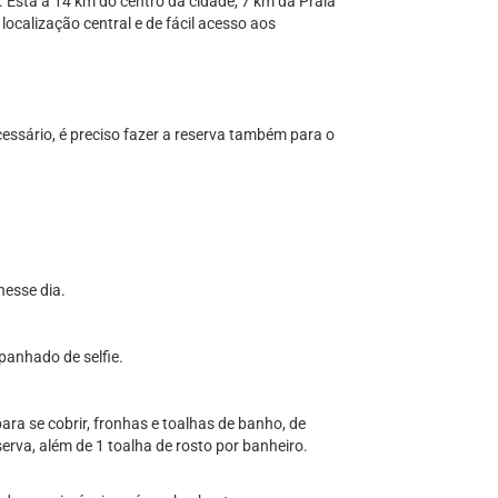
 Está a 14 km do centro da cidade, 7 km da Praia
calização central e de fácil acesso aos
ssário, é preciso fazer a reserva também para o
esse dia.
panhado de selfie.
ara se cobrir, fronhas e toalhas de banho, de
rva, além de 1 toalha de rosto por banheiro.