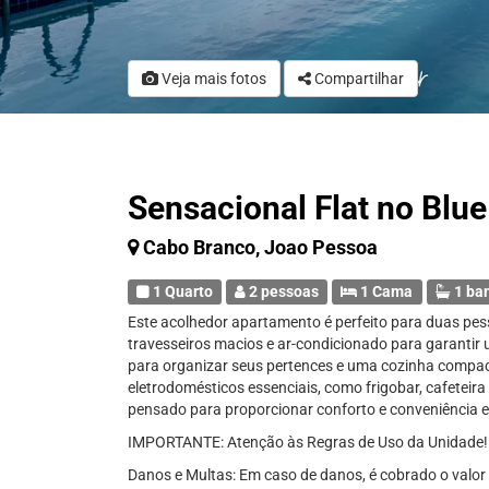
Veja mais fotos
Compartilhar
Sensacional Flat no Blu
Cabo Branco, Joao Pessoa
1 Quarto
2 pessoas
1 Cama
1 ba
Este acolhedor apartamento é perfeito para duas pes
travesseiros macios e ar-condicionado para garanti
para organizar seus pertences e uma cozinha compa
eletrodomésticos essenciais, como frigobar, cafeteir
pensado para proporcionar conforto e conveniência e
IMPORTANTE: Atenção às Regras de Uso da Unidade!
Danos e Multas: Em caso de danos, é cobrado o valor