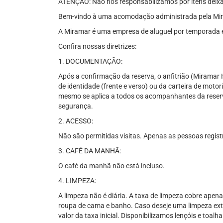
ATENÇÃO: Não nos responsabilizamos por itens deixa
Bem-vindo à uma acomodação administrada pela Mi
A Miramar é uma empresa de aluguel por temporada e
Confira nossas diretrizes:
1. DOCUMENTAÇÃO:
Após a confirmação da reserva, o anfitrião (Miramar
de identidade (frente e verso) ou da carteira de motor
mesmo se aplica a todos os acompanhantes da reserv
segurança.
2. ACESSO:
Não são permitidas visitas. Apenas as pessoas regis
3. CAFÉ DA MANHÃ:
O café da manhã não está incluso.
4. LIMPEZA:
A limpeza não é diária. A taxa de limpeza cobre apena
roupa de cama e banho. Caso deseje uma limpeza extr
valor da taxa inicial. Disponibilizamos lençóis e toa