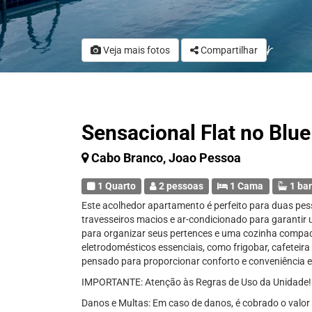
Veja mais fotos
Compartilhar
Sensacional Flat no Blu
Cabo Branco, Joao Pessoa
1 Quarto
2 pessoas
1 Cama
1 ba
Este acolhedor apartamento é perfeito para duas pes
travesseiros macios e ar-condicionado para garanti
para organizar seus pertences e uma cozinha compa
eletrodomésticos essenciais, como frigobar, cafeteir
pensado para proporcionar conforto e conveniência e
IMPORTANTE: Atenção às Regras de Uso da Unidade!
Danos e Multas: Em caso de danos, é cobrado o valor