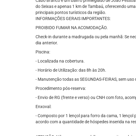
Cabo Branco é um bairro privilegiado de João Pessoa.
do Seixas e apenas 1 km de Tambaú, oferecendo uma lo
principais pontos turísticos da região.
INFORMAÇÕES GERAIS IMPORTANTES:
PROIBIDO FUMAR NA ACOMODAÇÃO.
Check-in durante a madrugada ou pela manhã: Se nece
dia anterior.
Piscina:
- Localizada na cobertura.
- Horário de Utilização: das 8h às 20h.
- Manutenção todas as SEGUNDAS-FEIRAS, sem uso n
Procedimento pós-reserva:
- Envio de RG (frente e verso) ou CNH com foto, acom
Enxoval:
- Composto por 1 lençol para forro da cama, 1 lençol p
acordo com a quantidade de hóspedes inserida na rese