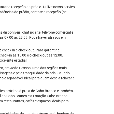
tar a recepção do prédio. Utilize nosso serviço
ndências do prédio, contate a recepção (se
disponíveis: chat no site, telefone comercial e
s 07:00 às 23:59. Pode haver atrasos em
e check-in e check-out. Para garantir a
heck-in às 15:00 e o check-out às 12:00.
celente estadia!
nco, em João Pessoa, uma das regiões mais
sagens e pela tranquilidade da orla. Situado
o e agradável, ideal para quem deseja relaxar e
 fica próximo à praia de Cabo Branco e também a
ol do Cabo Branco e a Estação Cabo Branco
com restaurantes, cafés e espaços ideais para
praticidade e de uma das áreas mais bonitas de