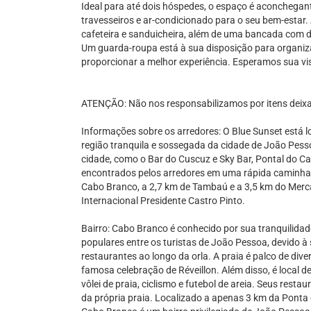
Ideal para até dois hóspedes, o espaço é aconchegan
travesseiros e ar-condicionado para o seu bem-estar
cafeteira e sanduicheira, além de uma bancada com
Um guarda-roupa está à sua disposição para organiz
proporcionar a melhor experiência. Esperamos sua vis
ATENÇÃO: Não nos responsabilizamos por itens deixa
Informações sobre os arredores: O Blue Sunset está 
região tranquila e sossegada da cidade de João Pes
cidade, como o Bar do Cuscuz e Sky Bar, Pontal do C
encontrados pelos arredores em uma rápida caminhada 
Cabo Branco, a 2,7 km de Tambaú e a 3,5 km do Merc
Internacional Presidente Castro Pinto.
Bairro: Cabo Branco é conhecido por sua tranquilidad
populares entre os turistas de João Pessoa, devido à
restaurantes ao longo da orla. A praia é palco de dive
famosa celebração de Réveillon. Além disso, é local
vôlei de praia, ciclismo e futebol de areia. Seus rest
da própria praia. Localizado a apenas 3 km da Ponta 