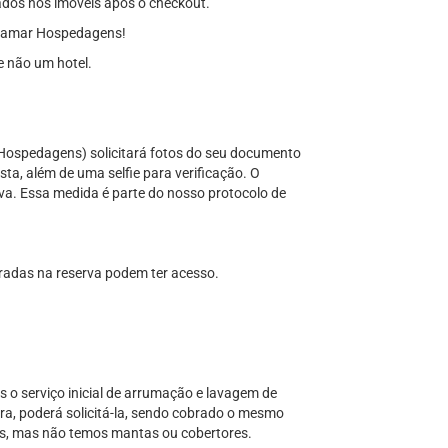
dos nos imóveis após o checkout.
ramar Hospedagens!
 não um hotel.
 Hospedagens) solicitará fotos do seu documento
ista, além de uma selfie para verificação. O
a. Essa medida é parte do nosso protocolo de
tradas na reserva podem ter acesso.
s o serviço inicial de arrumação e lavagem de
a, poderá solicitá-la, sendo cobrado o mesmo
lhas, mas não temos mantas ou cobertores.