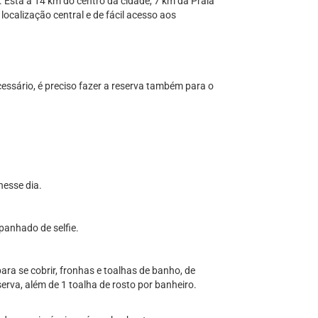
 Está a 14 km do centro da cidade, 7 km da Praia
calização central e de fácil acesso aos
ssário, é preciso fazer a reserva também para o
esse dia.
panhado de selfie.
ara se cobrir, fronhas e toalhas de banho, de
rva, além de 1 toalha de rosto por banheiro.