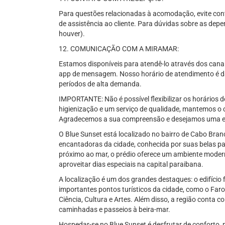
Para questões relacionadas à acomodação, evite conta
de assistência ao cliente. Para dúvidas sobre as depe
houver).
12. COMUNICAÇÃO COM A MIRAMAR:
Estamos disponíveis para atendê-lo através dos canais 
app de mensagem. Nosso horário de atendimento é da
períodos de alta demanda.
IMPORTANTE: Não é possível flexibilizar os horários d
higienização e um serviço de qualidade, mantemos o c
Agradecemos a sua compreensão e desejamos uma ex
O Blue Sunset está localizado no bairro de Cabo Bra
encantadoras da cidade, conhecida por suas belas pai
próximo ao mar, o prédio oferece um ambiente modern
aproveitar dias especiais na capital paraibana.
A localização é um dos grandes destaques: o edifício
importantes pontos turísticos da cidade, como o Far
Ciência, Cultura e Artes. Além disso, a região conta 
caminhadas e passeios à beira-mar.
Hospedar-se no Blue Sunset é desfrutar de conforto, 