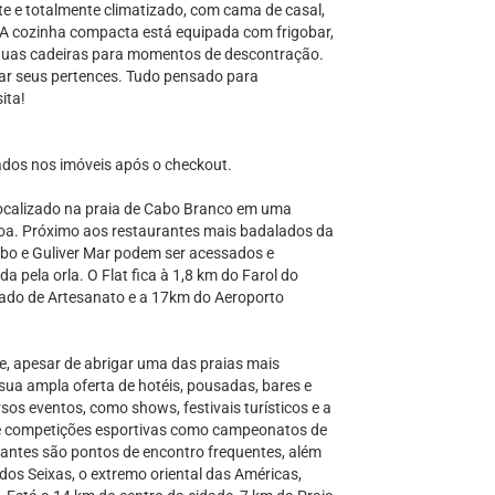
te e totalmente climatizado, com cama de casal,
. A cozinha compacta está equipada com frigobar,
 duas cadeiras para momentos de descontração.
ar seus pertences. Tudo pensado para
ita!
dos nos imóveis após o checkout.
localizado na praia de Cabo Branco em uma
soa. Próximo aos restaurantes mais badalados da
abo e Guliver Mar podem ser acessados e
pela orla. O Flat fica à 1,8 km do Farol do
ado de Artesanato e a 17km do Aeroporto
e, apesar de abrigar uma das praias mais
 sua ampla oferta de hotéis, pousadas, bares e
rsos eventos, como shows, festivais turísticos e a
 de competições esportivas como campeonatos de
aurantes são pontos de encontro frequentes, além
dos Seixas, o extremo oriental das Américas,