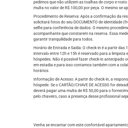
pedimos que não utilizem as toalhas de corpo e rost
multa no valor de R$ 100,00 por peça. O mesmo se ap
Procedimento de Reserva: Após a confirmação da res
solicitará fotos do seu DOCUMENTO de identidade (fre
selfie para conferência de dados. O mesmo procedime
acompanhante que constarem na reserva. Essa medid
garantir tranquilidade para todos.
Horário de Entrada e Saída: O check-in é a partir das 
intervalo entre 12h e 15h é reservado para a limpez
hóspedes. Não é possível fazer check-in antecipado 
em estadia e para isso contamos também com a col
horários.
Informação de Acesso: A partir do check-in, a respo
hóspede. Se o CARTÃO/CHAVE DE ACESSO for deixado 
deverá pagar uma multa de R$ 50,00 para o fornecim
pelo chaveiro, caso a presença desse profissional se
Venha se encantar com este confortável apartamento 