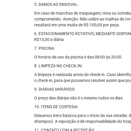
5. DANOS AO ENXOVAL:
Em caso de manchas de maquiagem, tinta ou comida, 
comprometido. Atenção: Não utilize as toalhas de cor
resultará em uma multa de R$ 100,00 por peça.
6. ESTACIONAMENTO ROTATIVO, MEDIANTE DISPONIBIL
R$15,00 a diária
7. PISCINA:
O horário de uso da piscina é das 08:00 às 20:00.
8. LIMPEZA NO CHECK-IN:
A limpeza é realizada antes do check-in. Caso identif
o check-in, para que possamos resolver assim que pos
9. DIÁRIAS VARIÁVEIS:
O preço das diárias não é o mesmo todos os dias.
10. ITENS DE CORTESIA:
Deixamos itens básicos para o início da sua estadia: d
shampoo). A reposição é de responsabilidade do hós
11. CONTATO COM A RECEPÇÃO: