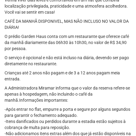
Venha viver dias leves e confortáveis em um flat que combina
localização privilegiada, praticidade e uma atmosfera acolhedora.
Você vai se sentir em casa!
CAFÉ DA MANHÃ DISPONIVEL, MAS NÃO INCLUSO NO VALOR DA
DIÁRIA!
O prédio Garden Haus conta com um restaurante que oferece café
da manhã diariamente das 06h30 às 10h30, no valor de R$ 34,90
por pessoa.
O serviço é opcional e não está incluso na diária, devendo ser pago
diretamente no restaurante.
Crianças até 2 anos não pagam e de 3 a 12 anos pagam meia
entrada.
A Administradora Miramar informa que o valor da reserva refere-se
apenas à hospedagem, não incluindo o café da
manhã.Informações importantes:
-Após entrar no flat, empurre a porta e segure por alguns segundos
para garantir o fechamento adequado.
-Itens danificados ou perdidos durante a estadia estão sujeitos à
cobrança de multa para reposição.
-Não adicionamos itens extras além dos que já estão disponíveis na