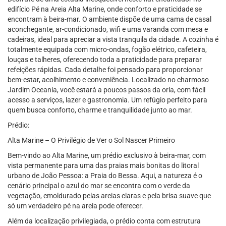
edifício Pé na Areia Alta Marine, onde conforto e praticidade se
encontram à beira-mar. O ambiente dispõe de uma cama de casal
aconchegante, ar-condicionado, wifi e uma varanda com mesa e
cadeiras, ideal para apreciar a vista tranquila da cidade. A cozinha é
totalmente equipada com micro-ondas, fogão elétrico, cafeteira,
louças e talheres, oferecendo toda a praticidade para preparar
refeições rápidas. Cada detalhe foi pensado para proporcionar
bem-estar, acolhimento e conveniência. Localizado no charmoso
Jardim Oceania, você estará a poucos passos da orla, com fácil
acesso a serviços, lazer e gastronomia. Um refúgio perfeito para
quem busca conforto, charme e tranquilidade junto ao mar.
Prédio:
Alta Marine – O Privilégio de Ver o Sol Nascer Primeiro
Bem-vindo ao Alta Marine, um prédio exclusivo à beira-mar, com
vista permanente para uma das praias mais bonitas do litoral
urbano de João Pessoa: a Praia do Bessa. Aqui, a natureza é o
cenário principal o azul do mar se encontra com o verde da
vegetação, emoldurado pelas areias claras e pela brisa suave que
só um verdadeiro pé na areia pode oferecer.
Além da localização privilegiada, o prédio conta com estrutura