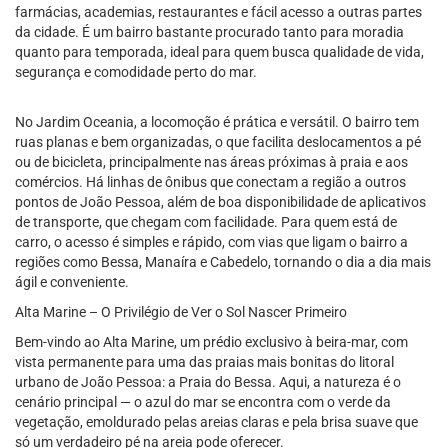
farmácias, academias, restaurantes e fácil acesso a outras partes
da cidade. É um bairro bastante procurado tanto para moradia
quanto para temporada, ideal para quem busca qualidade de vida,
segurança e comodidade perto do mar.
No Jardim Oceania, a locomoção é prática e versátil. O bairro tem
ruas planas e bem organizadas, o que facilita deslocamentos a pé
ou de bicicleta, principalmente nas áreas próximas à praia e aos
comércios. Há linhas de ônibus que conectam a região a outros
pontos de João Pessoa, além de boa disponibilidade de aplicativos
de transporte, que chegam com facilidade. Para quem está de
carro, o acesso é simples e rápido, com vias que ligam o bairro a
regiões como Bessa, Manaíra e Cabedelo, tornando o dia a dia mais
ágil e conveniente.
Alta Marine – O Privilégio de Ver o Sol Nascer Primeiro
Bem-vindo ao Alta Marine, um prédio exclusivo à beira-mar, com
vista permanente para uma das praias mais bonitas do litoral
urbano de João Pessoa: a Praia do Bessa. Aqui, a natureza é o
cenário principal — o azul do mar se encontra com o verde da
vegetação, emoldurado pelas areias claras e pela brisa suave que
só um verdadeiro pé na areia pode oferecer.