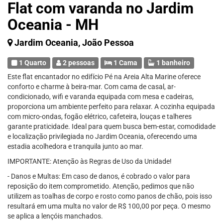
Flat com varanda no Jardim
Oceania - MH
Jardim Oceania, João Pessoa
1 Quarto
2 pessoas
1 Cama
1 banheiro
Este flat encantador no edifício Pé na Areia Alta Marine oferece
conforto e charme à beira-mar. Com cama de casal, ar-
condicionado, wifi e varanda equipada com mesa e cadeiras,
proporciona um ambiente perfeito para relaxar. A cozinha equipada
com micro-ondas, fogão elétrico, cafeteira, louças e talheres
garante praticidade. Ideal para quem busca bem-estar, comodidade
e localização privilegiada no Jardim Oceania, oferecendo uma
estadia acolhedora e tranquila junto ao mar.
IMPORTANTE: Atenção às Regras de Uso da Unidade!
- Danos e Multas: Em caso de danos, é cobrado o valor para
reposição do item comprometido. Atenção, pedimos que não
utilizem as toalhas de corpo e rosto como panos de chão, pois isso
resultará em uma multa no valor de R$ 100,00 por peça. O mesmo
se aplica a lençóis manchados.