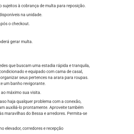
o sujeitos à cobrança de multa para reposição.
disponíveis na unidade.
após o checkout.
oderá gerar multa.
spedes que buscam uma estadia rápida e tranquila,
-condicionado e equipado com cama de casal,
organizar seus pertences na arara para roupas.
nte um banho revigorante.
r ao máximo sua visita.
e, caso haja qualquer problema com a conexão,
am auxiliá-lo prontamente. Aproveite também
o às maravilhas do Bessa e arredores. Permita-se
no elevador, corredores e recepção