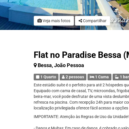
Veja mais fotos
Compartilhar
Flat no Paradise Bessa 
Bessa, João Pessoa
1 Quarto
2 pessoas
1 Cama
1 ba
Este estúdio suíte é o perfeito para até 2 hóspedes q
Equipado com cama de casal, TV, microondas, frigobar
beira-mar, você pode desfrutar de uma vista deslumb
refresca na piscina. Com recepção 24h para maior co
localização privilegiada oferece fácil acesso a opções
IMPORTANTE: Atenção às Regras de Uso da Unidade!
- Danos e Multas: Em caso de danos, é cobrado o val