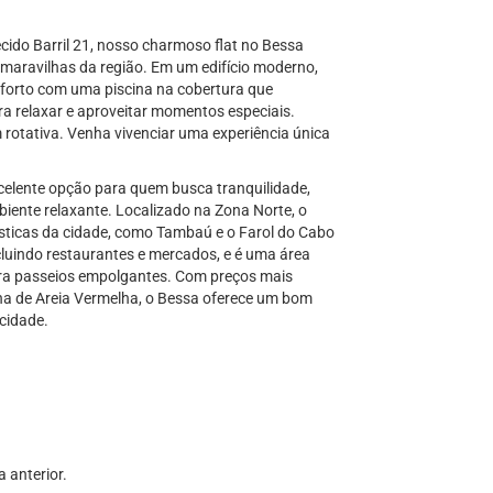
cido Barril 21, nosso charmoso flat no Bessa
s maravilhas da região. Em um edifício moderno,
nforto com uma piscina na cobertura que
ra relaxar e aproveitar momentos especiais.
otativa. Venha vivenciar uma experiência única
xcelente opção para quem busca tranquilidade,
ente relaxante. Localizado na Zona Norte, o
rísticas da cidade, como Tambaú e o Farol do Cabo
cluindo restaurantes e mercados, e é uma área
ara passeios empolgantes. Com preços mais
lha de Areia Vermelha, o Bessa oferece um bom
cidade.
 anterior.