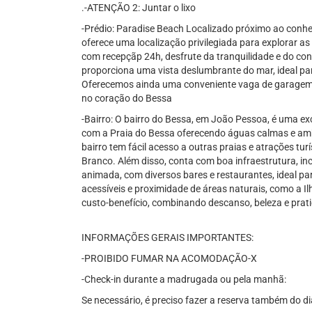
.-ATENÇÃO 2: Juntar o lixo
-Prédio: Paradise Beach Localizado próximo ao conhe
oferece uma localização privilegiada para explorar a
com recepçãp 24h, desfrute da tranquilidade e do co
proporciona uma vista deslumbrante do mar, ideal pa
Oferecemos ainda uma conveniente vaga de garagem r
no coração do Bessa
-Bairro: O bairro do Bessa, em João Pessoa, é uma e
com a Praia do Bessa oferecendo águas calmas e ambi
bairro tem fácil acesso a outras praias e atrações tu
Branco. Além disso, conta com boa infraestrutura, in
animada, com diversos bares e restaurantes, ideal p
acessíveis e proximidade de áreas naturais, como a I
custo-benefício, combinando descanso, beleza e prati
INFORMAÇÕES GERAIS IMPORTANTES:
-PROIBIDO FUMAR NA ACOMODAÇÃO-X
-Check-in durante a madrugada ou pela manhã:
Se necessário, é preciso fazer a reserva também do dia