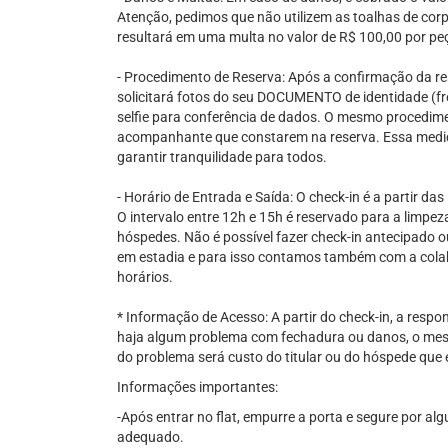
Atenção, pedimos que não utilizem as toalhas de corp
resultará em uma multa no valor de R$ 100,00 por pe
- Procedimento de Reserva: Após a confirmação da re
solicitará fotos do seu DOCUMENTO de identidade (fre
selfie para conferência de dados. O mesmo procedime
acompanhante que constarem na reserva. Essa medid
garantir tranquilidade para todos.
- Horário de Entrada e Saída: O check-in é a partir das
O intervalo entre 12h e 15h é reservado para a limp
hóspedes. Não é possível fazer check-in antecipado 
em estadia e para isso contamos também com a col
horários.
* Informação de Acesso: A partir do check-in, a res
haja algum problema com fechadura ou danos, o mes
do problema será custo do titular ou do hóspede que e
Informações importantes:
-Após entrar no flat, empurre a porta e segure por a
adequado.