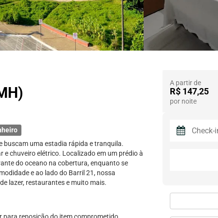
A partir de
(MH)
R$ 147,25
por noite
nheiro
ue buscam uma estadia rápida e tranquila.
 e chuveiro elétrico. Localizado em um prédio à
rante do oceano na cobertura, enquanto se
modidade e ao lado do Barril 21, nossa
 de lazer, restaurantes e muito mais.
or para reposição do item comprometido.