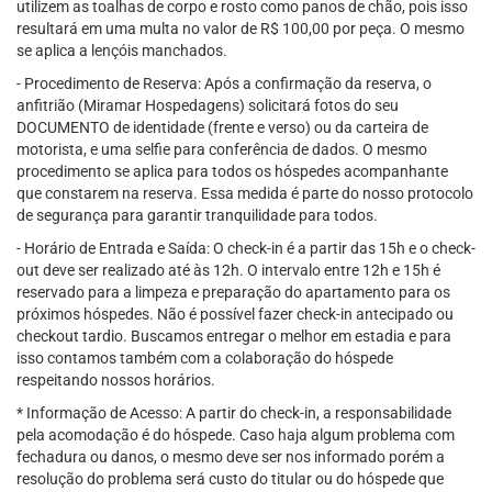
utilizem as toalhas de corpo e rosto como panos de chão, pois isso
resultará em uma multa no valor de R$ 100,00 por peça. O mesmo
se aplica a lençóis manchados.
- Procedimento de Reserva: Após a confirmação da reserva, o
anfitrião (Miramar Hospedagens) solicitará fotos do seu
DOCUMENTO de identidade (frente e verso) ou da carteira de
motorista, e uma selfie para conferência de dados. O mesmo
procedimento se aplica para todos os hóspedes acompanhante
que constarem na reserva. Essa medida é parte do nosso protocolo
de segurança para garantir tranquilidade para todos.
- Horário de Entrada e Saída: O check-in é a partir das 15h e o check-
out deve ser realizado até às 12h. O intervalo entre 12h e 15h é
reservado para a limpeza e preparação do apartamento para os
próximos hóspedes. Não é possível fazer check-in antecipado ou
checkout tardio. Buscamos entregar o melhor em estadia e para
isso contamos também com a colaboração do hóspede
respeitando nossos horários.
* Informação de Acesso: A partir do check-in, a responsabilidade
pela acomodação é do hóspede. Caso haja algum problema com
fechadura ou danos, o mesmo deve ser nos informado porém a
resolução do problema será custo do titular ou do hóspede que