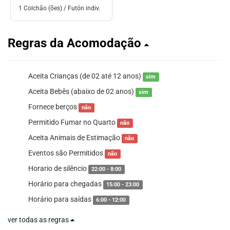
1 Colchão (ões) / Futón indiv.
Regras da Acomodação
Aceita Crianças (de 02 até 12 anos)
sim
Aceita Bebês (abaixo de 02 anos)
sim
Fornece berços
não
Permitido Fumar no Quarto
não
Aceita Animais de Estimação
não
Eventos são Permitidos
não
Horario de silêncio
22:00 - 8:00
Horário para chegadas
15:00 - 23:00
Horário para saídas
6:00 - 12:00
ver todas as regras