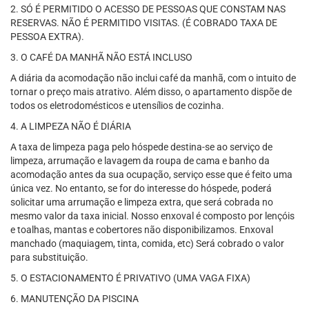
2. SÓ É PERMITIDO O ACESSO DE PESSOAS QUE CONSTAM NAS
RESERVAS. NÃO É PERMITIDO VISITAS. (É COBRADO TAXA DE
PESSOA EXTRA).
3. O CAFÉ DA MANHÃ NÃO ESTÁ INCLUSO
A diária da acomodação não inclui café da manhã, com o intuito de
tornar o preço mais atrativo. Além disso, o apartamento dispõe de
todos os eletrodomésticos e utensílios de cozinha.
4. A LIMPEZA NÃO É DIÁRIA
A taxa de limpeza paga pelo hóspede destina-se ao serviço de
limpeza, arrumação e lavagem da roupa de cama e banho da
acomodação antes da sua ocupação, serviço esse que é feito uma
única vez. No entanto, se for do interesse do hóspede, poderá
solicitar uma arrumação e limpeza extra, que será cobrada no
mesmo valor da taxa inicial. Nosso enxoval é composto por lençóis
e toalhas, mantas e cobertores não disponibilizamos. Enxoval
manchado (maquiagem, tinta, comida, etc) Será cobrado o valor
para substituição.
5. O ESTACIONAMENTO É PRIVATIVO (UMA VAGA FIXA)
6. MANUTENÇÃO DA PISCINA