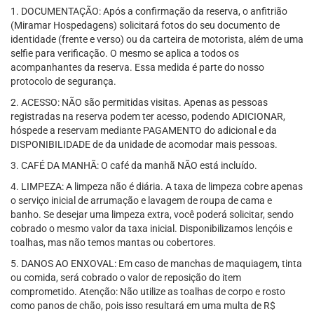
1. DOCUMENTAÇÃO: Após a confirmação da reserva, o anfitrião
(Miramar Hospedagens) solicitará fotos do seu documento de
identidade (frente e verso) ou da carteira de motorista, além de uma
selfie para verificação. O mesmo se aplica a todos os
acompanhantes da reserva. Essa medida é parte do nosso
protocolo de segurança.
2. ACESSO: NÃO são permitidas visitas. Apenas as pessoas
registradas na reserva podem ter acesso, podendo ADICIONAR,
hóspede a reservam mediante PAGAMENTO do adicional e da
DISPONIBILIDADE de da unidade de acomodar mais pessoas.
3. CAFÉ DA MANHÃ: O café da manhã NÃO está incluído.
4. LIMPEZA: A limpeza não é diária. A taxa de limpeza cobre apenas
o serviço inicial de arrumação e lavagem de roupa de cama e
banho. Se desejar uma limpeza extra, você poderá solicitar, sendo
cobrado o mesmo valor da taxa inicial. Disponibilizamos lençóis e
toalhas, mas não temos mantas ou cobertores.
5. DANOS AO ENXOVAL: Em caso de manchas de maquiagem, tinta
ou comida, será cobrado o valor de reposição do item
comprometido. Atenção: Não utilize as toalhas de corpo e rosto
como panos de chão, pois isso resultará em uma multa de R$