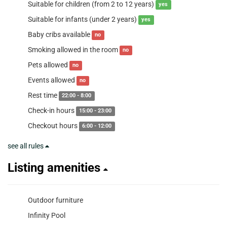
Suitable for children (from 2 to 12 years)
yes
Suitable for infants (under 2 years)
yes
Baby cribs available
no
Smoking allowed in the room
no
Pets allowed
no
Events allowed
no
Rest time
22:00 - 8:00
Check-in hours
15:00 - 23:00
Checkout hours
6:00 - 12:00
see all rules
Listing amenities
Outdoor furniture
Infinity Pool