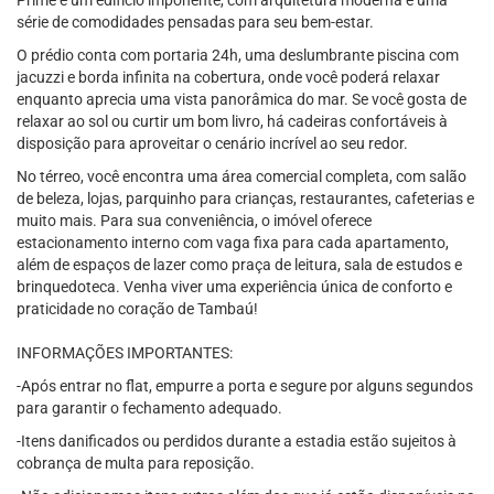
Prime é um edifício imponente, com arquitetura moderna e uma
série de comodidades pensadas para seu bem-estar.
O prédio conta com portaria 24h, uma deslumbrante piscina com
jacuzzi e borda infinita na cobertura, onde você poderá relaxar
enquanto aprecia uma vista panorâmica do mar. Se você gosta de
relaxar ao sol ou curtir um bom livro, há cadeiras confortáveis à
disposição para aproveitar o cenário incrível ao seu redor.
No térreo, você encontra uma área comercial completa, com salão
de beleza, lojas, parquinho para crianças, restaurantes, cafeterias e
muito mais. Para sua conveniência, o imóvel oferece
estacionamento interno com vaga fixa para cada apartamento,
além de espaços de lazer como praça de leitura, sala de estudos e
brinquedoteca. Venha viver uma experiência única de conforto e
praticidade no coração de Tambaú!
INFORMAÇÕES IMPORTANTES:
-Após entrar no flat, empurre a porta e segure por alguns segundos
para garantir o fechamento adequado.
-Itens danificados ou perdidos durante a estadia estão sujeitos à
cobrança de multa para reposição.