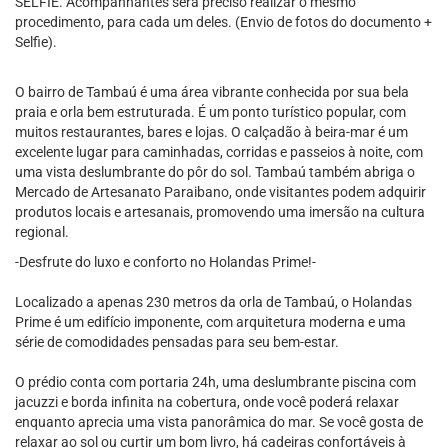
SELFIE. Acompanhantes será preciso realizar o mesmo
procedimento, para cada um deles. (Envio de fotos do documento +
Selfie).
O bairro de Tambaú é uma área vibrante conhecida por sua bela
praia e orla bem estruturada. É um ponto turístico popular, com
muitos restaurantes, bares e lojas. O calçadão à beira-mar é um
excelente lugar para caminhadas, corridas e passeios à noite, com
uma vista deslumbrante do pôr do sol. Tambaú também abriga o
Mercado de Artesanato Paraibano, onde visitantes podem adquirir
produtos locais e artesanais, promovendo uma imersão na cultura
regional.
-Desfrute do luxo e conforto no Holandas Prime!-
Localizado a apenas 230 metros da orla de Tambaú, o Holandas
Prime é um edifício imponente, com arquitetura moderna e uma
série de comodidades pensadas para seu bem-estar.
O prédio conta com portaria 24h, uma deslumbrante piscina com
jacuzzi e borda infinita na cobertura, onde você poderá relaxar
enquanto aprecia uma vista panorâmica do mar. Se você gosta de
relaxar ao sol ou curtir um bom livro, há cadeiras confortáveis à