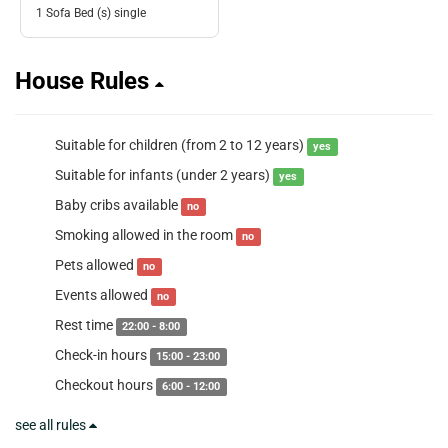
1 Sofa Bed (s) single
House Rules
Suitable for children (from 2 to 12 years)
yes
Suitable for infants (under 2 years)
yes
Baby cribs available
no
Smoking allowed in the room
no
Pets allowed
no
Events allowed
no
Rest time
22:00 - 8:00
Check-in hours
15:00 - 23:00
Checkout hours
6:00 - 12:00
see all rules