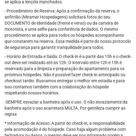
se aplica a lençóis manchados.
- Procedimento de Reserva: Após a confirmação da reserva, o
anfitrião (Miramar Hospedagens) solicitará fotos do seu
DOCUMENTO de identidade (frente e verso) ou da carteira de
motorista, e uma selfie para conferência de dados. O mesmo
procedimento se aplica para todos os hóspedes acompanhante
que constarem na reserva. Essa medida é parte do nosso protocolo
de segurança para garantir tranquilidade para todos.
- Horário de Entrada e Saída: O check-in é a partir das 15h e o check-
out deve ser realizado até às 12h. O intervalo entre 12h e 15h é
reservado para a limpeza e preparação do apartamento para os
próximos hóspedes. Não é possível fazer check-in antecipado ou
checkout tardio. Buscamos entregar o melhor em estadia e para
isso contamos também com a colaboração do hóspede
respeitando nossos horários.
-SEMPRE esvaziar a banheira após o uso. O não esvaziamente da
banheira após o uso acarretará MULTA. Por gentileza cumprir as
regras
* Informação de Acesso: A partir do check-in, a responsabilidade
pela acomodação é do hóspede. Caso haja algum problema com
fechadura ou danos, o mesmo deve ser nos informado porém a