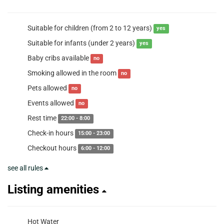
Suitable for children (from 2 to 12 years)
yes
Suitable for infants (under 2 years)
yes
Baby cribs available
no
Smoking allowed in the room
no
Pets allowed
no
Events allowed
no
Rest time
22:00 - 8:00
Check-in hours
15:00 - 23:00
Checkout hours
6:00 - 12:00
see all rules
Listing amenities
Hot Water