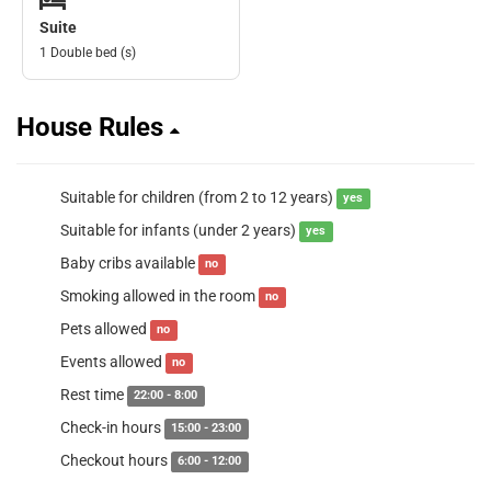
Suite
1 Double bed (s)
House Rules
Suitable for children (from 2 to 12 years)
yes
Suitable for infants (under 2 years)
yes
Baby cribs available
no
Smoking allowed in the room
no
Pets allowed
no
Events allowed
no
Rest time
22:00 - 8:00
Check-in hours
15:00 - 23:00
Checkout hours
6:00 - 12:00