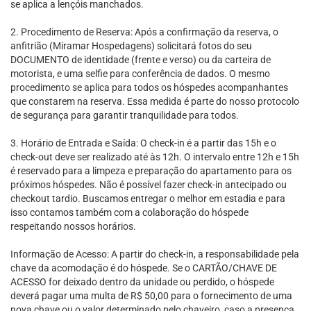
se aplica a lençóis manchados.
2. Procedimento de Reserva: Após a confirmação da reserva, o
anfitrião (Miramar Hospedagens) solicitará fotos do seu
DOCUMENTO de identidade (frente e verso) ou da carteira de
motorista, e uma selfie para conferência de dados. O mesmo
procedimento se aplica para todos os hóspedes acompanhantes
que constarem na reserva. Essa medida é parte do nosso protocolo
de segurança para garantir tranquilidade para todos.
3. Horário de Entrada e Saída: O check-in é a partir das 15h e o
check-out deve ser realizado até às 12h. O intervalo entre 12h e 15h
é reservado para a limpeza e preparação do apartamento para os
próximos hóspedes. Não é possível fazer check-in antecipado ou
checkout tardio. Buscamos entregar o melhor em estadia e para
isso contamos também com a colaboração do hóspede
respeitando nossos horários.
Informação de Acesso: A partir do check-in, a responsabilidade pela
chave da acomodação é do hóspede. Se o CARTÃO/CHAVE DE
ACESSO for deixado dentro da unidade ou perdido, o hóspede
deverá pagar uma multa de R$ 50,00 para o fornecimento de uma
nova chave ou o valor determinado pelo chaveiro, caso a presença