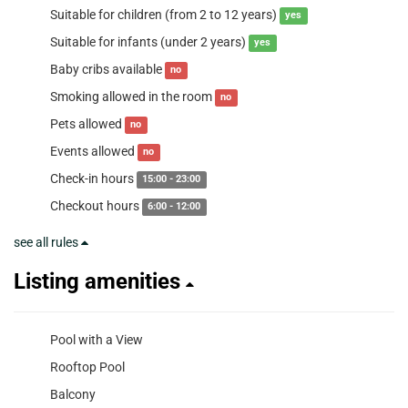
Suitable for children (from 2 to 12 years)
yes
Suitable for infants (under 2 years)
yes
Baby cribs available
no
Smoking allowed in the room
no
Pets allowed
no
Events allowed
no
Check-in hours
15:00 - 23:00
Checkout hours
6:00 - 12:00
see all rules
Listing amenities
Pool with a View
Rooftop Pool
Balcony