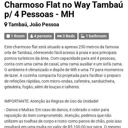
Charmoso Flat no Way Tambaú
p/ 4 Pessoas - MH
Tambaú, João Pessoa
1 Room
4 persons
3 Beds
1 bathroom
Este charmoso flat está situado a apenas 250 metros da famosa
orla de Tambaú, oferecendo fácil acesso à praia e aos principais
pontos turísticos da área. Com capacidade para até 4 pessoas,
conta com uma cama de casal, uma cama auxiliar e um sofá cama.
O ambiente é climatizado e dispõe de Wifi e uma TV para momentos
de lazer. A cozinha compacta foi projetada para facilitar o preparo
de refeições rápidas, com micro-ondas, cafeteira, sanduicheira,
geladeira, fogão, além de louças e talheres.
IMPORTANTE: Atenção às Regras de Uso da Unidade!
- Danos e Multas: Em caso de danos, é cobrado o valor para
reposição do item comprometido. Atenção, pedimos que não
utilizem as toalhas de corpo e rosto como panos de chão, pois isso
resultará em uma multa no valor de R$ 100,00 por peça. O mesmo