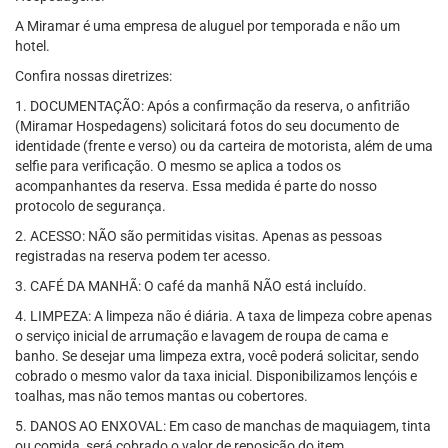
A Miramar é uma empresa de aluguel por temporada e não um
hotel.
Confira nossas diretrizes:
1. DOCUMENTAÇÃO: Após a confirmação da reserva, o anfitrião
(Miramar Hospedagens) solicitará fotos do seu documento de
identidade (frente e verso) ou da carteira de motorista, além de uma
selfie para verificação. O mesmo se aplica a todos os
acompanhantes da reserva. Essa medida é parte do nosso
protocolo de segurança.
2. ACESSO: NÃO são permitidas visitas. Apenas as pessoas
registradas na reserva podem ter acesso.
3. CAFÉ DA MANHÃ: O café da manhã NÃO está incluído.
4. LIMPEZA: A limpeza não é diária. A taxa de limpeza cobre apenas
o serviço inicial de arrumação e lavagem de roupa de cama e
banho. Se desejar uma limpeza extra, você poderá solicitar, sendo
cobrado o mesmo valor da taxa inicial. Disponibilizamos lençóis e
toalhas, mas não temos mantas ou cobertores.
5. DANOS AO ENXOVAL: Em caso de manchas de maquiagem, tinta
ou comida, será cobrado o valor de reposição do item