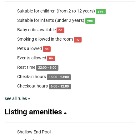
Suitable for children (from 2 to 12 years)
yes
Suitable for infants (under 2 years)
yes
Baby cribs available
no
Smoking allowed in the room
no
Pets allowed
no
Events allowed
no
Rest time
22:00 - 8:00
Check-in hours
15:00 - 23:00
Checkout hours
6:00 - 12:00
see all rules
Listing amenities
Shallow End Pool