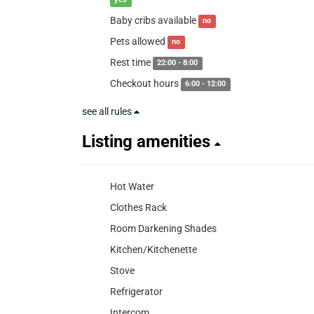
yes
Baby cribs available
no
Pets allowed
no
Rest time
22:00 - 8:00
Checkout hours
6:00 - 12:00
see all rules
Listing amenities
Hot Water
Clothes Rack
Room Darkening Shades
Kitchen/Kitchenette
Stove
Refrigerator
Intercom