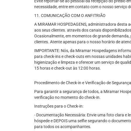
Evite reportar-se ao pessoal da recepção do prédio 
necessidade, entre em contato com o nosso serviço de
11. COMUNICAÇÃO COM O ANFITRIÃO
A MIRAMAR HOSPEDAGENS, administradora desta aco
aos seus clientes. através dos canais disponibilizados
Ocasionalmente, em momentos de grande demanda, p
clientes. Atente apenas para o nosso horário de ate
IMPORTANTE: Nós, da Miramar Hospedagens informamos
para check-ins e check-outs em nossas unidades habi
higienização e limpeza e oferecer um serviço de qual
15 horas e check-out às 12:00 horas.
Procedimento de Check-in e Verificação de Seguranç
Para garantir a segurança de todos, a Miramar Hosp
verificação no momento do check-in.
Instruções para o Check-in:
- Documentação Necessária: Envie uma foto clara e le
hóspede e DEPOIS uma selfie segurando o documento
para todos os acompanhantes.