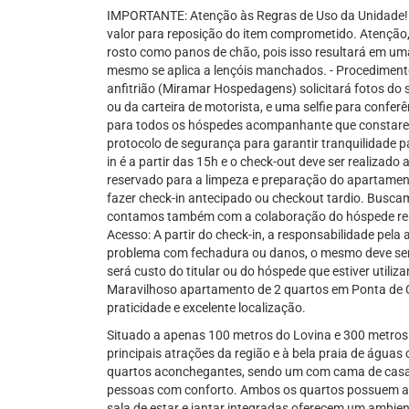
IMPORTANTE: Atenção às Regras de Uso da Unidade! -
valor para reposição do item comprometido. Atenção,
rosto como panos de chão, pois isso resultará em um
mesmo se aplica a lençóis manchados. - Procedimento
anfitrião (Miramar Hospedagens) solicitará fotos do
ou da carteira de motorista, e uma selfie para confe
para todos os hóspedes acompanhante que constarem
protocolo de segurança para garantir tranquilidade pa
in é a partir das 15h e o check-out deve ser realizado 
reservado para a limpeza e preparação do apartamen
fazer check-in antecipado ou checkout tardio. Busca
contamos também com a colaboração do hóspede res
Acesso: A partir do check-in, a responsabilidade pe
problema com fechadura ou danos, o mesmo deve ser
será custo do titular ou do hóspede que estiver utiliz
Maravilhoso apartamento de 2 quartos em Ponta de C
praticidade e excelente localização.
Situado a apenas 100 metros do Lovina e 300 metros 
principais atrações da região e à bela praia de águas
quartos aconchegantes, sendo um com cama de casal
pessoas com conforto. Ambos os quartos possuem ar-
sala de estar e jantar integradas oferecem um ambie