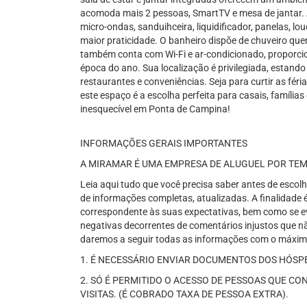
acomoda mais 2 pessoas, SmartTV e mesa de jantar. 
micro-ondas, sanduihceira, liquidificador, panelas, lo
maior praticidade. O banheiro dispõe de chuveiro que
também conta com Wi-Fi e ar-condicionado, proporci
época do ano. Sua localização é privilegiada, estand
restaurantes e conveniências. Seja para curtir as féri
este espaço é a escolha perfeita para casais, família
inesquecível em Ponta de Campina!
INFORMAÇÕES GERAIS IMPORTANTES
A MIRAMAR É UMA EMPRESA DE ALUGUEL POR TE
Leia aqui tudo que você precisa saber antes de escol
de informações completas, atualizadas. A finalidad
correspondente às suas expectativas, bem como se ev
negativas decorrentes de comentários injustos que n
daremos a seguir todas as informações com o máximo
1. É NECESSÁRIO ENVIAR DOCUMENTOS DOS HÓSPE
2. SÓ É PERMITIDO O ACESSO DE PESSOAS QUE CO
VISITAS. (É COBRADO TAXA DE PESSOA EXTRA).