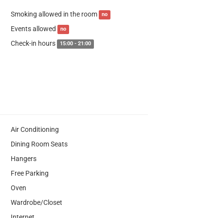
Smoking allowed in the room
no
Events allowed
no
Check-in hours
15:00 - 21:00
Air Conditioning
Dining Room Seats
Hangers
Free Parking
Oven
Wardrobe/Closet
Internet