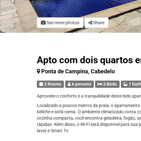
See more photos
Share
Apto com dois quartos 
Ponta de Campina, Cabedelo
2 Rooms
6 persons
3 Beds
1 bat
Aproveite o conforto e a tranquilidade deste belo apa
Localizado a poucos metros da praia, o apartamento
beliche e sofá-cama. O ambiente climatizado conta c
cozinha compacta, você encontra geladeira, fogão, sand
rápidas. Além disso, o Wi-Fi está disponível para s
lavar e Smart Tv.