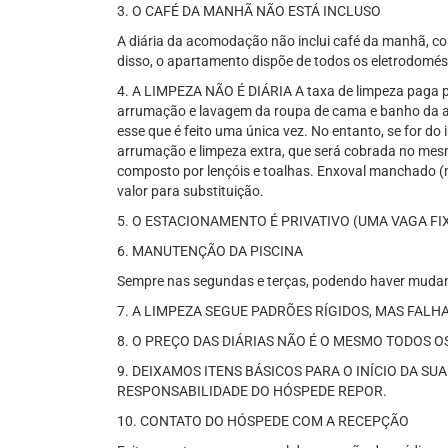
3. O CAFÉ DA MANHÃ NÃO ESTÁ INCLUSO
A diária da acomodação não inclui café da manhã, com
disso, o apartamento dispõe de todos os eletrodomést
4. A LIMPEZA NÃO É DIÁRIA A taxa de limpeza paga pe
arrumação e lavagem da roupa de cama e banho da 
esse que é feito uma única vez. No entanto, se for do
arrumação e limpeza extra, que será cobrada no mesmo
composto por lençóis e toalhas. Enxoval manchado (m
valor para substituição.
5. O ESTACIONAMENTO É PRIVATIVO (UMA VAGA FI
6. MANUTENÇÃO DA PISCINA
Sempre nas segundas e terças, podendo haver mudanç
7. A LIMPEZA SEGUE PADRÕES RÍGIDOS, MAS FAL
8. O PREÇO DAS DIÁRIAS NÃO É O MESMO TODOS OS
9. DEIXAMOS ITENS BÁSICOS PARA O INÍCIO DA SU
RESPONSABILIDADE DO HÓSPEDE REPOR.
10. CONTATO DO HÓSPEDE COM A RECEPÇÃO