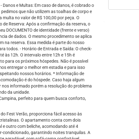
 Danos e Multas: Em caso de danos, é cobrado o
 pedimos que não utilizem as toalhas de corpo e
a multa no valor de R$ 100,00 por peça. O
 de Reserva: Após a confirmação da reserva, o
 seu DOCUMENTO de identidade (frente e verso)
rência de dados. O mesmo procedimento se aplica
 na reserva. Essa medida é parte do nosso
ra todos. - Horário de Entrada e Saída: O check-
até às 12h. O intervalo entre 12h e 15h é
to para os próximos hóspedes. Não é possível
mos entregar o melhor em estadia e para isso
peitando nossos horários. * Informação de
la acomodação é do hóspede. Caso haja algum
 nos informado porém a resolução do problema
ando da unidade.
ampina, perfeito para quem busca conforto,
do Fest Verão, proporciona fácil acesso às
 cristalinas. O apartamento conta com dois
 e outro com beliche, acomodando até 4
condicionado, garantindo noites tranquilas. A
nte agradável, com sofá-cama confortável,