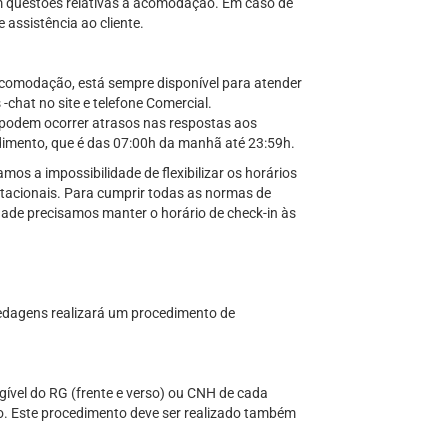
em questões relativas à acomodação. Em caso de
 assistência ao cliente.
modação, está sempre disponível para atender
 -chat no site e telefone Comercial.
odem ocorrer atrasos nas respostas aos
ndimento, que é das 07:00h da manhã até 23:59h.
 a impossibilidade de flexibilizar os horários
tacionais. Para cumprir todas as normas de
idade precisamos manter o horário de check-in às
a
edagens realizará um procedimento de
gível do RG (frente e verso) ou CNH de cada
. Este procedimento deve ser realizado também