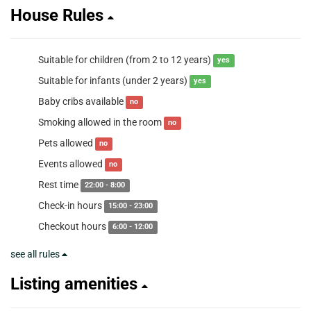
House Rules
Suitable for children (from 2 to 12 years)
yes
Suitable for infants (under 2 years)
yes
Baby cribs available
no
Smoking allowed in the room
no
Pets allowed
no
Events allowed
no
Rest time
22:00 - 8:00
Check-in hours
15:00 - 23:00
Checkout hours
6:00 - 12:00
see all rules
Listing amenities