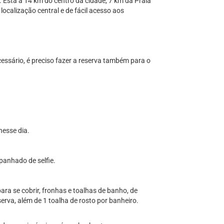
 Está a 14 km do centro da cidade, 7 km da Praia
calização central e de fácil acesso aos
ssário, é preciso fazer a reserva também para o
esse dia.
panhado de selfie.
ara se cobrir, fronhas e toalhas de banho, de
rva, além de 1 toalha de rosto por banheiro.