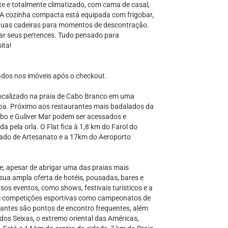
te e totalmente climatizado, com cama de casal,
. A cozinha compacta está equipada com frigobar,
 duas cadeiras para momentos de descontração.
ar seus pertences. Tudo pensado para
ita!
dos nos imóveis após o checkout.
localizado na praia de Cabo Branco em uma
soa. Próximo aos restaurantes mais badalados da
abo e Guliver Mar podem ser acessados e
pela orla. O Flat fica à 1,8 km do Farol do
ado de Artesanato e a 17km do Aeroporto
e, apesar de abrigar uma das praias mais
 sua ampla oferta de hotéis, pousadas, bares e
rsos eventos, como shows, festivais turísticos e a
 de competições esportivas como campeonatos de
aurantes são pontos de encontro frequentes, além
dos Seixas, o extremo oriental das Américas,