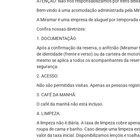
ATENÇÃO: Não nos responsabilizamos por itens deixa
Bem-vindo à uma acomodação administrada pela Mi
A Miramar é uma empresa de aluguel por temporada e
Confira nossas diretrizes:
1. DOCUMENTAÇÃO:
Após a confirmação da reserva, o anfitrião (Miramar
de identidade (frente e verso) ou da carteira de motor
mesmo se aplica a todos os acompanhantes da reserv
segurança.
2. ACESSO:
Não são permitidas visitas. Apenas as pessoas regis
3. CAFÉ DA MANHÃ:
O café da manhã não está incluso.
4. LIMPEZA:
A limpeza não é diária. A taxa de limpeza cobre apena
roupa de cama e banho. Caso deseje uma limpeza extr
valor da taxa inicial. Disponibilizamos lençóis e toa