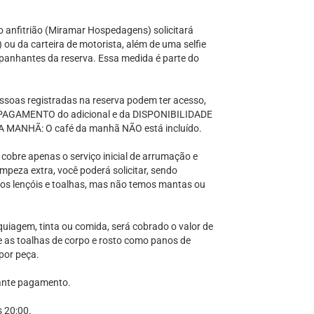
anfitrião (Miramar Hospedagens) solicitará
 ou da carteira de motorista, além de uma selfie
panhantes da reserva. Essa medida é parte do
ssoas registradas na reserva podem ter acesso,
 PAGAMENTO do adicional e da DISPONIBILIDADE
A MANHÃ: O café da manhã NÃO está incluído.
 cobre apenas o serviço inicial de arrumação e
peza extra, você poderá solicitar, sendo
amos lençóis e toalhas, mas não temos mantas ou
agem, tinta ou comida, será cobrado o valor de
e as toalhas de corpo e rosto como panos de
por peça.
ante pagamento.
s 20:00.