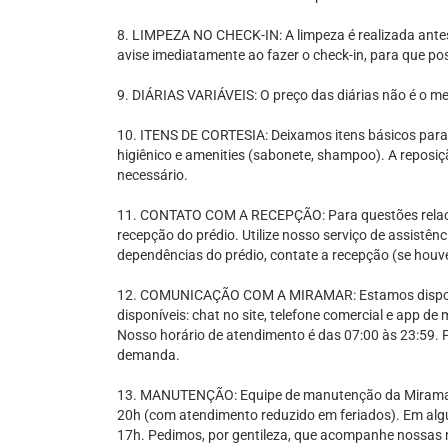
8. LIMPEZA NO CHECK-IN: A limpeza é realizada antes 
avise imediatamente ao fazer o check-in, para que p
9. DIÁRIAS VARIÁVEIS: O preço das diárias não é o m
10. ITENS DE CORTESIA: Deixamos itens básicos para o
higiênico e amenities (sabonete, shampoo). A reposi
necessário.
11. CONTATO COM A RECEPÇÃO: Para questões relaci
recepção do prédio. Utilize nosso serviço de assistênc
dependências do prédio, contate a recepção (se houve
12. COMUNICAÇÃO COM A MIRAMAR: Estamos disponív
disponíveis: chat no site, telefone comercial e app d
Nosso horário de atendimento é das 07:00 às 23:59. 
demanda.
13. MANUTENÇÃO: Equipe de manutenção da Miramar,:
20h (com atendimento reduzido em feriados). Em algu
17h. Pedimos, por gentileza, que acompanhe nossas