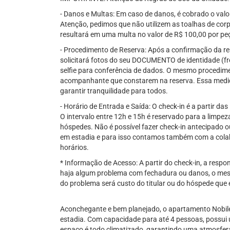
- Danos e Multas: Em caso de danos, é cobrado o val
Atenção, pedimos que não utilizem as toalhas de corp
resultará em uma multa no valor de R$ 100,00 por pe
- Procedimento de Reserva: Após a confirmação da re
solicitará fotos do seu DOCUMENTO de identidade (fre
selfie para conferência de dados. O mesmo procedime
acompanhante que constarem na reserva. Essa medid
garantir tranquilidade para todos.
- Horário de Entrada e Saída: O check-in é a partir das
O intervalo entre 12h e 15h é reservado para a limp
hóspedes. Não é possível fazer check-in antecipado 
em estadia e para isso contamos também com a col
horários.
* Informação de Acesso: A partir do check-in, a res
haja algum problema com fechadura ou danos, o mes
do problema será custo do titular ou do hóspede que e
Aconchegante e bem planejado, o apartamento Nobile
estadia. Com capacidade para até 4 pessoas, possui 
espaço é todo climatizado, garantindo uma atmosfe