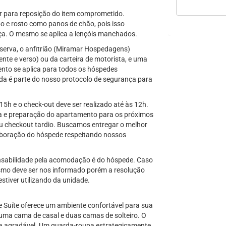
or para reposição do item comprometido.
o e rosto como panos de chão, pois isso
ça. O mesmo se aplica a lençóis manchados.
serva, o anfitrião (Miramar Hospedagens)
nte e verso) ou da carteira de motorista, e uma
nto se aplica para todos os hóspedes
a é parte do nosso protocolo de segurança para
 15h e o check-out deve ser realizado até às 12h.
eza e preparação do apartamento para os próximos
ou checkout tardio. Buscamos entregar o melhor
aboração do hóspede respeitando nossos
ponsabilidade pela acomodação é do hóspede. Caso
mo deve ser nos informado porém a resolução
stiver utilizando da unidade.
 Suíte oferece um ambiente confortável para sua
uma cama de casal e duas camas de solteiro. O
ra agradável. Um guarda-roupa estrategicamente