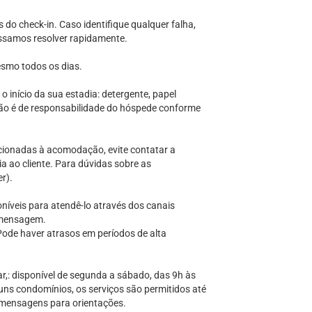
do check-in. Caso identifique qualquer falha,
ossamos resolver rapidamente.
esmo todos os dias.
 início da sua estadia: detergente, papel
ção é de responsabilidade do hóspede conforme
onadas à acomodação, evite contatar a
ia ao cliente. Para dúvidas sobre as
r).
eis para atendê-lo através dos canais
e mensagem.
Pode haver atrasos em períodos de alta
 disponível de segunda a sábado, das 9h às
ns condomínios, os serviços são permitidos até
 mensagens para orientações.