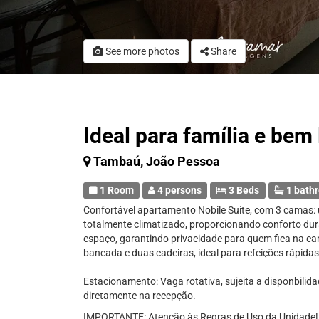
See more photos
Share
Ideal para família e bem
Tambaú, João Pessoa
1 Room
4 persons
3 Beds
1 bath
Confortável apartamento Nobile Suíte, com 3 camas: u
totalmente climatizado, proporcionando conforto dur
espaço, garantindo privacidade para quem fica na c
bancada e duas cadeiras, ideal para refeições rápidas
Estacionamento: Vaga rotativa, sujeita a disponbilida
diretamente na recepção.
IMPORTANTE: Atenção às Regras de Uso da Unidade!