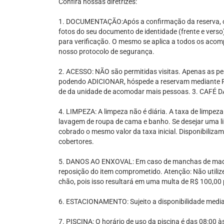
Confira nossas diretrizes:
1. DOCUMENTAÇÃO:Após a confirmação da reserva, o 
fotos do seu documento de identidade (frente e verso)
para verificação. O mesmo se aplica a todos os acom
nosso protocolo de segurança.
2. ACESSO: NÃO são permitidas visitas. Apenas as pe
podendo ADICIONAR, hóspede a reservam mediante
de da unidade de acomodar mais pessoas. 3. CAFÉ D
4. LIMPEZA: A limpeza não é diária. A taxa de limpeza
lavagem de roupa de cama e banho. Se desejar uma lim
cobrado o mesmo valor da taxa inicial. Disponibiliz
cobertores.
5. DANOS AO ENXOVAL: Em caso de manchas de maqui
reposição do item comprometido. Atenção: Não utiliz
chão, pois isso resultará em uma multa de R$ 100,00 
6. ESTACIONAMENTO: Sujeito a disponibilidade medi
7. PISCINA: O horário de uso da piscina é das 08:00 à