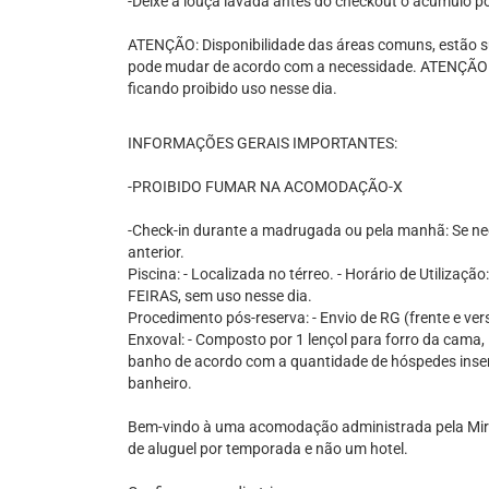
-Deixe a louça lavada antes do checkout o acúmulo p
ATENÇÃO: Disponibilidade das áreas comuns, estão su
pode mudar de acordo com a necessidade. ATENÇÃO 2
ficando proibido uso nesse dia.
INFORMAÇÕES GERAIS IMPORTANTES:
-PROIBIDO FUMAR NA ACOMODAÇÃO-X
-Check-in durante a madrugada ou pela manhã: Se nec
anterior.
Piscina: - Localizada no térreo. - Horário de Utiliza
FEIRAS, sem uso nesse dia.
Procedimento pós-reserva: - Envio de RG (frente e ve
Enxoval: - Composto por 1 lençol para forro da cama, 1
banho de acordo com a quantidade de hóspedes inseri
banheiro.
Bem-vindo à uma acomodação administrada pela Mi
de aluguel por temporada e não um hotel.