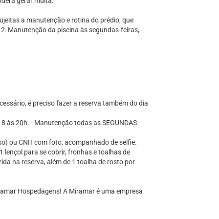
oderá gerar multa.
jeitas a manutenção e rotina do prédio, que
: Manutenção da piscina às segundas-feiras,
essário, é preciso fazer a reserva também do dia
ção: 8 às 20h. - Manutenção todas as SEGUNDAS-
rso) ou CNH com foto, acompanhado de selfie.
 lençol para se cobrir, fronhas e toalhas de
da na reserva, além de 1 toalha de rosto por
ramar Hospedagens! A Miramar é uma empresa