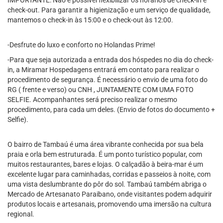
IMPORTANTE: Não é possível flexibilizar os horários de check-in e
check-out. Para garantir a higienização e um serviço de qualidade,
mantemos o check-in às 15:00 e o check-out às 12:00.
-Desfrute do luxo e conforto no Holandas Prime!
-Para que seja autorizada a entrada dos hóspedes no dia do check-
in, a Miramar Hospedagens entrará em contato para realizar o
procedimento de segurança. É necessário o envio de uma foto do
RG ( frente e verso) ou CNH , JUNTAMENTE COM UMA FOTO
SELFIE. Acompanhantes será preciso realizar o mesmo
procedimento, para cada um deles. (Envio de fotos do documento +
Selfie).
O bairro de Tambaú é uma área vibrante conhecida por sua bela
praia e orla bem estruturada. É um ponto turístico popular, com
muitos restaurantes, bares e lojas. O calçadão à beira-mar é um
excelente lugar para caminhadas, corridas e passeios à noite, com
uma vista deslumbrante do pôr do sol. Tambaú também abriga o
Mercado de Artesanato Paraibano, onde visitantes podem adquirir
produtos locais e artesanais, promovendo uma imersão na cultura
regional.