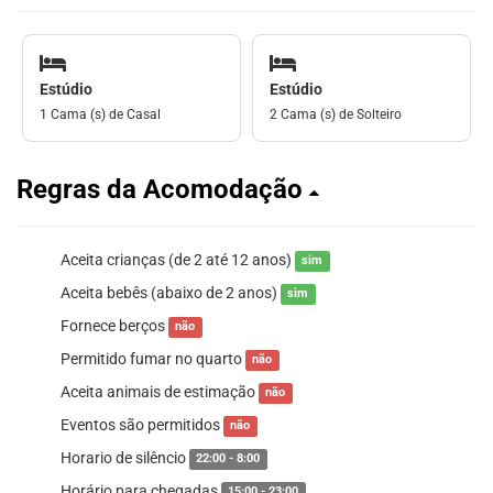
Estúdio
Estúdio
1 Cama (s) de Casal
2 Cama (s) de Solteiro
Regras da Acomodação
Aceita crianças (de 2 até 12 anos)
sim
Aceita bebês (abaixo de 2 anos)
sim
Fornece berços
não
Permitido fumar no quarto
não
Aceita animais de estimação
não
Eventos são permitidos
não
Horario de silêncio
22:00 - 8:00
Horário para chegadas
15:00 - 23:00