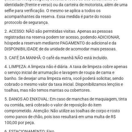
identidade (frente e verso) ou da carteira de motorista, além de uma
selfie para verificação. O mesmo se aplica a todos os
acompanhantes da reserva. Essa medida é parte do nosso
protocolo de segurança.
2. ACESSO: NÃO são permitidas visitas. Apenas as pessoas
registradas na reserva podem ter acesso, podendo ADICIONAR,
hóspede a reservam mediante PAGAMENTO do adicional e da
DISPONIBILIDADE de da unidade de acomodar mais pessoas.
3. CAFÉ DA MANHÃ: O café da manhã NÃO está incluído.
4. LIMPEZA: A limpeza não é diária. A taxa de limpeza cobre apenas
o serviço inicial de arrumação e lavagem de roupa de cama e
banho. Se desejar uma limpeza extra, você poderá solicitar, sendo
cobrado o mesmo valor da taxa inicial. Disponibilizamos lençóis e
toalhas, mas não temos mantas ou cobertores.
5. DANOS AO ENXOVAL: Em caso de manchas de maquiagem, tinta
ou comida, será cobrado o valor de reposição do item
comprometido. Atenção: Não utilize as toalhas de corpo e rosto
como panos de chão, pois isso resultará em uma multa de R$
100,00 por peça.
6. ESTACIONAMENTO: Fixo